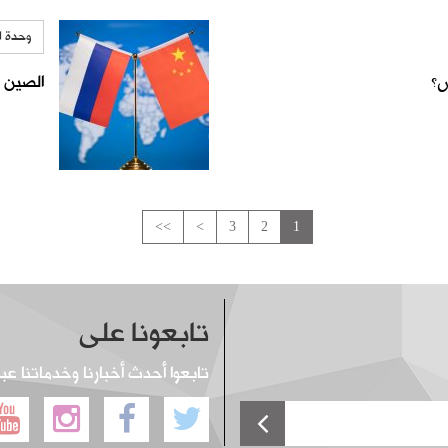
وحدة ا
س؟
الصين ت
>>
>
3
2
1
تابعونا على
تابعوا أحدث أخبارنا وخدماتنا عب