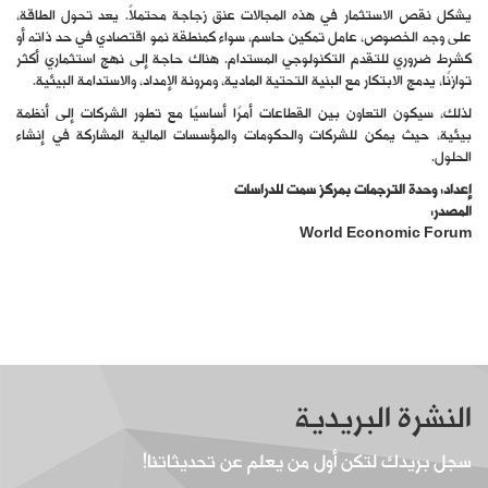
يشكل نقص الاستثمار في هذه المجالات عنق زجاجة محتملاً. يعد تحول الطاقة،
على وجه الخصوص، عامل تمكين حاسم، سواء كمنطقة نمو اقتصادي في حد ذاته أو
كشرط ضروري للتقدم التكنولوجي المستدام. هناك حاجة إلى نهج استثماري أكثر
توازنًا، يدمج الابتكار مع البنية التحتية المادية، ومرونة الإمداد، والاستدامة البيئية.
لذلك، سيكون التعاون بين القطاعات أمرًا أساسيًا مع تطور الشركات إلى أنظمة
بيئية، حيث يمكن للشركات والحكومات والمؤسسات المالية المشاركة في إنشاء
الحلول.
إعداد: وحدة الترجمات بمركز سمت للدراسات
المصدر:
World Economic Forum
النشرة البريدية
سجل بريدك لتكن أول من يعلم عن تحديثاتنا!