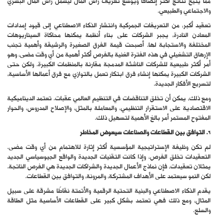
مما يتيح نتائج أكثر إنصافًا ويوسع تعريف رأس المال ليشمل رأس المال البشري
والاجتماعي والطبيعي.
تعقيد أكبر، من التعريفات الجمركية وانتشار الذكاء الاصطناعي إلى قيود إمدادات
المعادن النادرة، يجبر الشركات على بناء أنظمة يمكنها محاكاة السيناريوهات
المختلفة والاستجابة لها. أصبحت قيمة الفرق الصغيرة والرشيقة وأهمية تجنب
الإرهاق التشغيلي في هذه الفترة الغنية بالفرص أكثر أهمية من أي وقت مضى، وهو
أمر أكثر طبيعية للشركات الناشئة المدمجة مقارنة بالمنظمات الكبيرة. ولكن حتى
الشركات الكبيرة يمكنها إنشاء فرق ابتكار تعمل بالتوازي مع فرق أعمالها الأساسية،
لتسريع الأفكار الجديدة.
ومع ذلك، يمكن أن تخلق التناقضات في التنظيم العالمي عقبات. تعتمد الديناميكية
الاقتصادية على الاستقرار التنظيمي، والمعاملة بالمثل، والإصلاح المدروس، والحوار
المفتوح المستمر أمر بالغ الأهمية لتسهيل ذلك.
6. التوافق بين القطاعات والصناعات سيعوض المخاطر
لم تكن وظيفة الإستراتيجية المؤسسية أكثر إثارة للاهتمام من أي وقت مضى.
التعقيدات تخلق الفرص، وإذا كانت التقنيات الجديدة والواقع الجيوسياسي الجديد
يمثلان تعقيدات، فإن نماذج الأعمال الجديدة والشراكات الجديدة هي الفرص الناتجة.
لكن النمو سيعتمد على الأهداف المشتركة، والمرونة، والتوافق بين القطاعات.
يقدم الذكاء الاصطناعي والبنية التحتية الرقمية والأتمتة نقاطًا مشرقة على سبيل
المثال، ومع ذلك فهي تعتمد بشكل كبير على القطاعات الأساسية مثل الطاقة
والسلع.