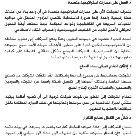
2. العمل على مسارات استراتيجية متعددة
تتحرك الشركات الآن على مسارات استراتيجية متعددة في آن واحد بدلاً من امتلاك
خطة رئيسية واحدة. إنها ضرورة للاستجابة للتحدي المزدوج المتمثل في مواكبة
التحولات السريعة في التكنولوجيا وقواعد الحوكمة، بينما تستعد أيضًا للتحول
الهيكلي الأعمق الناجم عن الضغوط الجيوسياسية واضطراب الذكاء الاصطناعي.
السمة المميزة لعصرنا هي ديمومة التغيير، وهذا يدفع الشركات إلى تطوير محفظة
من الاستراتيجيات لتكون قادرة على تحقيق الأهداف طويلة الأمد. تتيح مجموعة
مختارة من الاستراتيجيات للشركات التوسع بشكل انتقائي، اعتمادًا على كيفية
تطور ظروف السوق أو الظروف الجيوسياسية أو البيئية.
3. إتقان النظام البيئي يحدد النجاح
الشركات، ونجاحاتها، هي مجموع قدراتها وشبكاتها. لقد انتقلت الشركات من تصنيع
سلعها الخاصة وامتلاك أصولها إلى تنسيق شبكة واسعة من الشركاء والموردين
والمصممين والمنصات الأخرى لإنتاج السلع.
تحتاج الشركات إلى التطور من كونها شركات فردية إلى أن تصبح أنظمة بيئية.
ستأتي الميزة التنافسية من مدى سرعتها وفعاليتها في حشد الموارد المختلفة داخل
شبكاتها للاستجابة للتغيير.
4. تخلَّ عن الكمال لصالح التكرار
تحتاج الشركات إلى إعادة صياغة المخاطر كفرصة والتحرك بسرعة. في بيئة دائمة
التغير، فإن انتظار مجموعة مثالية من الظروف قبل اتخاذ قرار سيؤدي إلى الجمود.