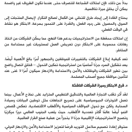
بدلاً من ذلك، فإن امتلاك الشجاعة للتصرف حتى عندما تكون الظروف غير واضحة
يمكن أن يخلق ميزة تنافسية.
يحتاج القادة إلى إيجاد طرق للتخلي عن الكمال لصالح التكرار. لإيصال المنتجات إلى
السوق، والحصول على ردود الفعل، والقدرة على التمحور بسرعة. الابتكار هو نشاط
في الوقت الفعلي.
إن امتلاك محفظة من الاستراتيجيات يدعم هذا النهج، مما يمكّن الشركات من اتخاذ
رهانات محسوبة على الابتكار دون تعريض العمل لمستويات غير مستدامة من
المخاطر.
تعد كيفية إبلاغ الشركات بالتغييرات للموظفين والجمهور أمرًا بالغ الأهمية أيضًا.
يعد تشكيل السرد جزءًا أساسيًا من استراتيجية تمكين التحول – فخلق اتصال واضح
بين تطور الشركات والوظائف والأمن والاستدامة والازدهار سيكون أمرًا لا غنى عنه
لتأمين موافقة جميع أصحاب المصلحة.
5. فرق الابتكار وميزة الشركات الناشئة
لقد أثر تقلب التجارة العالمية والتدقيق التنظيمي المتزايد على نماذج الأعمال، بينما
تعمل التوترات الجيوسياسية على تسريع اتجاهات مثل توطين البيانات وسيادة
السحابة. ولكن مع تحول المواقف السياسية والأقطاب الاقتصادية، تعكس قصص
النمو أيضًا عالمًا أكثر تعددية الأقطاب، حيث يلعب الجنوب العالمي دورًا مركزيًا
وتصبح الاستراتيجيات الإقليمية جزءًا لا يتجزأ من عملية صنع القرار العالمية.
ستوفر إعادة تصميم سلاسل التوريد فرصًا لتعزيز الاستدامة والأمن والازدهار الدولي،