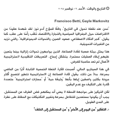
التاريخ والوقت :
الأحد, 16 نوفمبر 2025
Francisco Betti, Gayle Markovitz
“نحن عند نقطة تحول في التاريخ”، وفقًا للمؤرخ آدم توز. لقد شهدنا عقودًا من
الافتراضات حول الجغرافيا السياسية والتجارة والاقتصاد تُقلَب رأسًا على عقب، كما
يقول، “فجر الذكاء الاصطناعي، صعود الصين، والتحولات الديموغرافية”، والتي تزيد
من التغيرات التحويلية.
هذا يمثل بيئة صعبة لقادة الصناعة، الذين يواجهون تحولات زلزالية بينما يتعين
عليهم إبقاء العمليات مستمرة. يتشكل إجماع.. التعريفات التقليدية لاستراتيجية
الأعمال لم تعد مناسبة للغرض.
في هذا السيناريو الحالي، أصبحت فكرة الخطة الخمسية الثابتة أثرًا من الماضي
بسرعة. بدلاً من ذلك، يقول قادة الصناعة إن الاستراتيجية تتطور لتصبح أكثر
مرونة بكثير، واصفين إياها بأنها “وثيقة حية” أو “مسارات استراتيجية” متعددة
قادرة على التكيف مع عدم اليقين.
لكن التركيز على مواجهة اللحظة لا يعني أنه يمكنهم غض الطرف عن المستقبل.
يجب أن يكونوا مستعدين للتفاعل بسرعة وتغيير التكتيكات مع الحفاظ على نظرة
على المدى الطويل.
1. التفكير “من اليوم إلى الأمام” و “من المستقبل إلى الخلف”