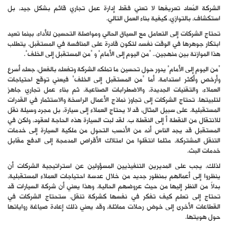
الشركة المُعاد تعريفها لا تعني فقط إدارة عمل تجاري قائم بشكل جيد، بل
استكشاف، بالتوازي، كيفية بناء العمل التالي.
تحتاج الشركات إلى التعامل مع السياق الحالي ومواصلة التحسين للأداء، بينما تعيد
ابتكار جوهرها في الوقت نفسه لتكون قادرة على المنافسة في المستقبل. يتطلب
هذا الموازنة بين منهجين.. “من اليوم إلى الأمام” و “من المستقبل إلى الخلف”.
“من اليوم إلى الأمام” يدور حول تحسين ما تملكه الشركة وتفعله بالفعل، جعله أسرع
وأرخص وأكثر استدامة. أما “من المستقبل إلى الخلف” فيعني توقع احتياجات
العملاء، والتقنيات الجديدة، والاضطرابات الصناعية، ثم بناء عمل تجاري جاهز
لتلبيتها. تحتاج الشركات إلى تجاوز نماذج الأعمال الراسخة والاستثمار في القدرات
المستقبلية. على سبيل المثال، قد لا يحتاج العملاء إلى سيارة، بل مجرد وسيلة نقل
للانتقال من النقطة أ إلى النقطة ب. لقد لبت السيارة هذه الحاجة لعقود، ولكن في
المستقبل قد يجد الناس أنه من الأنسب التحول من ملكية السيارة إلى خدمات
التنقل المشتركة، مثلما انتقلوا من امتلاك الأقراص المدمجة إلى الدفع مقابل
خدمات البث.
لذلك، يجب على المديرين التنفيذيين المسؤولين عن استراتيجية الشركات أن
ينظروا إلى أعمالهم بمنظور جديد من خلال عدسة احتياجات العملاء المستقبلية،
بدلاً من النظر إليها من حيث عروضهم الحالية. وهذا يعني أن شركة السيارات قد
تحتاج إلى تعلم كيف تفكر في نفسها كشركة تنقل. ستحتاج الشركات في
القطاعات الأخرى إلى خوض رحلات مماثلة، وقد يعني ذلك إعادة صياغة رواياتها
حول هويتها.