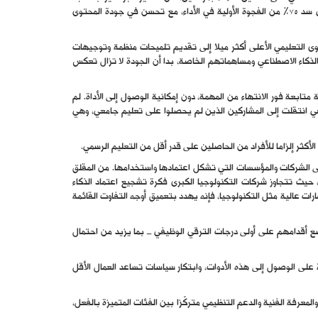
للمشاركين الأقل تعليما. في حين كان أداء هؤلاء أسوأ كثيرا من أداء المشاركين الأكثر تعليما في غياب أي دعم تقني، ساعد الوصول إلى الذكاء الاصطناعي في سد 75% من الفجوة الأولية في الأداء، مع تحسن في جودة المحتوى
وى التعليمي الأعلى أكثر ميلا إلى تقديم تلميحات منظمة وتوجيهات
لذكاء الاصطناعي ومساهماتهم الخاصة، بدا أن الجودة لا تزال تعكس
ابعة فور الانتهاء من المهمة، دون إمكانية الوصول إلى الأداة. لم
اعي انتقلت إلى المشاركين الذين لم يحصلوا على تعليم جامعي، وهي
الأكثر إلزاما للأفراد من الحاصلين على قدر أقل من التعليم الرسمي.
لى الشركات والمؤسسات التي تشكل اعتمادها واستخدامها. من المقلق
، حيث تتجاوز شركات التكنولوجيا الكبرى فكرة تشجيع اعتماد الذكاء
ات عالية مثل التكنولوجيا، فإنه يهدد بتعميق أوجه التفاوت القائمة
 أقدامهم على أولى درجات الترقي الوظيفي ــ بما يزيد من احتمال
على الوصول إلى هذه الأدوات، وابتكار سياسات تساعد العمال الأقل
معرفة الفنية والدعم التنظيمي متركّزا بين الفئات المتميزة بالفعل،