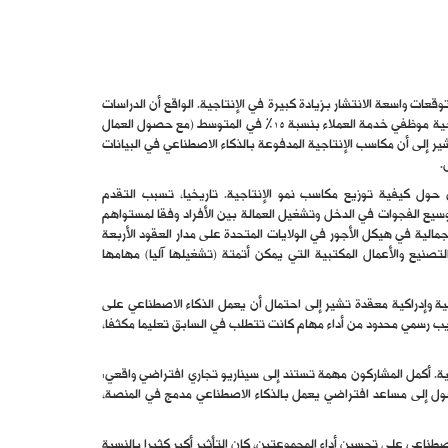
قعات واسعة الانتشار بزيادة كبيرة في الإنتاجية. الواقع أن الدراسات
المبكرة، كتلك التي تُظهِر أن الذكاء الاصطناعي زاد من إنتاجية موظفي خدمة العملاء بنسبة 15% في المتوسط (مع حصول العمال
شير إلى أن مكاسب الإنتاجية المدفوعة بالذكاء الاصطناعي في البيانات
.
 حول كيفية توزيع مكاسب نمو الإنتاجية. تاريخيا، تسبب التقدم
سيع الفجوات في الدخل وتشغيل العمالة بين الأفراد وفقا لمستواهم
مالية في هيكل الأجور في الولايات المتحدة على مدار العقود الأربعة
صنيع والأعمال المكتبية التي يمكن أتمتة (تشغيلها آليا) مهامها
 وإدراكية معقدة تشير إلى احتمال أن يعمل الذكاء الاصطناعي على
ريب رسمي محدود من أداء مهام كانت تتطلب في السابق تعليما مكثفا،
ية. أكمل المشاركون مهمة تستند إلى سيناريو تجاري افتراضي واقعي:
صول إلى مساعد افتراضي يعمل بالذكاء الاصطناعي مدمج في المنصة،
ناعي على تحسين أداء المجموعتين، كان التأثير أكبر كثيرا بالنسبة