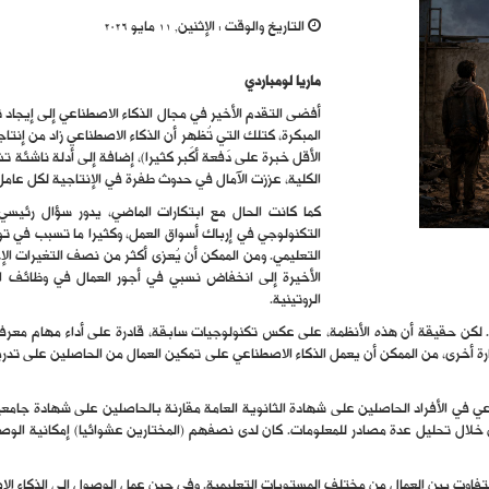
التاريخ والوقت :
الإثنين, 11 مايو 2026
ماريا لومباردي
أفضى التقدم الأخير في مجال الذكاء الاصطناعي إلى إيجاد تو
الأقل خبرة على دَفعة أكبر كثيرا)، إضافة إلى أدلة ناشئة ت
الكلية، عززت الآمال في حدوث طفرة في الإنتاجية لكل عامل
كما كانت الحال مع ابتكارات الماضي، يدور سؤال رئيسي
التكنولوجي في إرباك أسواق العمل، وكثيرا ما تسبب في تو
التعليمي. ومن الممكن أن يُعزى أكثر من نصف التغيرات الإج
الأخيرة إلى انخفاض نسبي في أجور العمال في وظائف الت
الروتينية.
 لكن حقيقة أن هذه الأنظمة، على عكس تكنولوجيات سابقة، قادرة على أداء مهام معرفية
بارة أخرى، من الممكن أن يعمل الذكاء الاصطناعي على تمكين العمال من الحاصلين على تد
اعي في الأفراد الحاصلين على شهادة الثانوية العامة مقارنة بالحاصلين على شهادة جامع
خلال تحليل عدة مصادر للمعلومات. كان لدى نصفهم (المختارين عشوائيا) إمكانية الو
فاوت بين العمال من مختلف المستويات التعليمية. وفي حين عمل الوصول إلى الذكاء الاصط