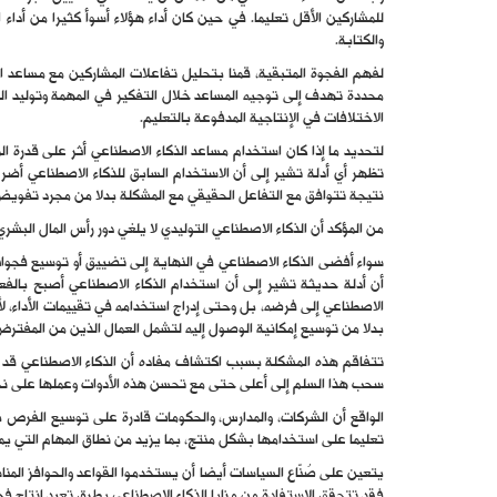
والكتابة.
لفهم الفجوة المتبقية، قمنا بتحليل تفاعلات المشاركين مع مساعد ا
محددة تهدف إلى توجيه المساعد خلال التفكير في المهمة وتوليد الن
الاختلافات في الإنتاجية المدفوعة بالتعليم.
لتحديد ما إذا كان استخدام مساعد الذكاء الاصطناعي أثر على قدرة ا
تظهر أي أدلة تشير إلى أن الاستخدام السابق للذكاء الاصطناعي أضر
نتيجة تتوافق مع التفاعل الحقيقي مع المشكلة بدلا من مجرد تفويض
من المؤكد أن الذكاء الاصطناعي التوليدي لا يلغي دور رأس المال البشري
سواء أفضى الذكاء الاصطناعي في النهاية إلى تضييق أو توسيع فجوات
أن أدلة حديثة تشير إلى أن استخدام الذكاء الاصطناعي أصبح بالفعل 
الاصطناعي إلى فرضه، بل وحتى إدراج استخدامه في تقييمات الأداء، لأ
بدلا من توسيع إمكانية الوصول إليه لتشمل العمال الذين من المفترض
تتفاقم هذه المشكلة بسبب اكتشاف مفاده أن الذكاء الاصطناعي قد ي
سحب هذا السلم إلى أعلى حتى مع تحسن هذه الأدوات وعملها على نحو
الواقع أن الشركات، والمدارس، والحكومات قادرة على توسيع الفرص ب
تعليما على استخدامها بشكل منتج، بما يزيد من نطاق المهام التي يمك
يتعين على صُنّاع السياسات أيضا أن يستخدموا القواعد والحوافز المنا
فقد تتحقق الاستفادة من مزايا الذكاء الاصطناعي بطرق تعيد إنتاج فج