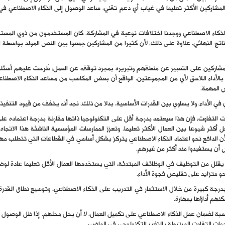
لذكاء الاصطناعي ووجدنا اختلافات نوعية في المشاركة. كان المستخدمون من ذوي المست
اتج النهائي. علاوة على ذلك، لأن كثيرا من المشاركين جمعوا بين النص المولد بواسطة ا
لمشاركين على التعبير عن منطقهم وتبريره بمجرد توقفه عن العمل، طُرحت عليهم أسئلة مت
 بالأداء اللاحق لأي من المجموعتين. الواقع أن بعض المكاسب من مساعد الذكاء الاصطن
 المهمة.
 في الأداء، ولا يساوي بين القدرات الأساسية. بدلا من ذلك، نجد أنه يخفف من قيود التنفيذ 
 التفاوت، فإن هذا سيعتمد بدرجة أقل على التكنولوجيا ذاتها مقارنة بدرجة اعتماده ع
أكثر شيوعا بين العمال الأكثر تعليما. وتعزز الممارسات المؤسسية الناشئة هذا الاتجاه
ن الدافع نحو اعتماد الذكاء الاصطناعي يتركز بشكل أساسي في القطاعات التي تتطلب مهار
 أن يستفيدوا منه أكثر من غيرهم.
قلل من التوظيف في الوظائف المبتدئة، التي يستخدمها العمال الأقل تعليما عادة لوضع
 متزايد على تقليص فجوة الأداء.
درجة كبيرة من خلال الاستثمار في التدريب على الذكاء الاصطناعي، وتوسيع نطاق القدرة 
نهم أداؤها بمهارة.
سبة لضمان عمل الذكاء الاصطناعي على تكميل العمال، لا أن يحل محلهم. إذا ظل الوصول وال
وات التفاوت المرتبطة بالتغير التكنولوجي في الماضي.