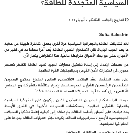
السياسية المتجددة للطاقة؟
التاريخ والوقت :
الثلاثاء, 7 أبريل 2026
Sofia Balestrin
لقد تشابكت الطاقة والجغرافيا السياسية مرة أخرى بعمق. فلفترة طويلة من حقبة
ما بعد الحرب الباردة، كان الاستقرار النسبي للطاقة يُعد أمرًا مسلمًا به في كثير من
الأحيان، حتى مع بقاء الأسواق مترابطة عالميًا. هذا الافتراض ينهار الآن.
من صدمات الإمداد إلى إعادة تشكيل مسارات العبور، تعود الطاقة لتظهر كعنصر
محوري في اعتبارات الأمن القومي وديناميكيات القوة العالمية.
على هذه الخلفية، عقد المنتدى الاقتصادي العالمي اجتماع مجتمع المديرين
التنفيذيين الرئيسيين للشؤون الجيوسياسية، لإجراء مناقشة بالشراكة مع المجلس
الأطلسي حول “لعب القوة.. الجغرافيا السياسية الجديدة للطاقة”.
جمعت الجلسة كبار المديرين التنفيذيين الذين يركزون على الجغرافيا السياسية
والتجارة والشؤون العالمية، واستكشفت التطورات الأخيرة في الشرق الأوسط
وتداعياتها على أسواق وأنظمة الطاقة، بالإضافة إلى كيفية إعادة تشكيل التحولات
الجيوسياسية الأوسع لاستراتيجيات الطاقة، وكيف تؤثر اعتبارات الطاقة بدورها على
الجغرافيا السياسية.