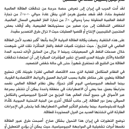
عدم اليقين وتسييس الطاقة في المستقبل
لقد أدت الحرب في إيران إلى تعرض حصة حرجة من تدفقات الطاقة العالمية
لضغوط حادة. فقد شهد مضيق هرمز، الذي ينقل عادة حوالي 20-25% من تجارة
النفط العالمية المنقولة بحراً وحوالي 20% من تجارة الغاز الطبيعي المسال العالمية،
انخفاض التدفقات إلى جزء صغير من مستوياتها الطبيعية. وقد أوقف بعض
المنتجين الخليجيين الإنتاج أو قلصوا العمليات حيث لا تزال طرق التصدير مقيدة.
على هذه الخلفية، وصفت وكالة الطاقة الدولية الأزمة بأنها “أكبر تهديد لأمن الطاقة
العالمي في التاريخ”، حيث تجاوزت كميات النفط والغاز المتأثرة تلك التي شوهدت
خلال صدمات النفط في السبعينيات. وبينما لا يزال من السابق لأوانه تحديد المدة
الكاملة والآثار طويلة المدى للصراع، تشير المؤشرات المبكرة إلى أن استعادة تدفقات
الطاقة من الخليج قد تستغرق شهوراً، حتى في حالة خفض التصعيد.
في النظام المتكامل للغاية الذي حدد الاقتصاد العالمي لفترة طويلة، كان تسليح
الطاقة ينطوي على مخاطر عالية بسبب الترابط العميق والروابط الاقتصادية القوية.
بينما المشهد الجيوسياسي اليوم أكثر تجزؤًا، يظل نظام الطاقة العالمي نفسه
مترابطًا بعمق، مما يعني أن الاضطرابات في منطقة واحدة يمكن أن تنتشر بسرعة
عبر الأسواق في جميع أنحاء العالم. هذا المزيج من التجزؤ الجيوسياسي والتكامل
السوقي يعزز دور الطاقة، إلى جانب أشكال أخرى من البنية التحتية الحيوية، كأداة
قوية للدبلوماسية، بينما يضخم التأثير العالمي لاضطرابها، كما يتجلى في الإجراءات
الطارئة التي اتخذتها العديد من الدول المستوردة للطاقة.
توضح التطورات في إيران هذا التحول بشكل صارخ. أصبحت طرق عبور الطاقة
نفسها أدوات تشغيلية في المواجهة الجيوسياسية، حيث يمكن أن يؤدي التعطيل أو