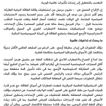
التهديد بالتعطيل إلى إحداث تأثيرات عالمية فورية.
إن الإفراج المنسق عن 400 مليون برميل من احتياطيات وكالة الطاقة الدولية الطارئة،
وهو أكبر تدخل من نوعه في تاريخها، أكد على حجم الصدمة وحدود الاستجابات
السياسية المتاحة. في الوقت نفسه، ارتفعت أسعار النفط وظلت شديدة التقلب،
متذبذبة فوق 100 دولار للبرميل وسط حالة عدم اليقين المستمرة بشأن الإمدادات.
توضح هذه الديناميكيات مجتمعة الاضطراب الفوري في السوق والعواقب
الاستراتيجية الأوسع المرتبطة بتسليح الطاقة في البيئة الجيوسياسية الحالية.
ما يحدث له تداعيات عالمية
تؤكد التطورات في إيران حقيقة أوسع.. على الرغم من المشهد العالمي الأكثر تجزؤًا
وتنافسًا، فإن الأسواق والجغرافيا السياسية متكاملة للغاية.
منذ اندلاع الصراع والاضطراب اللاحق في تدفقات النفط عبر مضيق هرمز، أصبحت
آفاق المسارات الدبلوماسية المتجددة في أوكرانيا أكثر غموضًا. بدأ صراع الخليج أيضًا
يؤثر على المشاركة الدبلوماسية الأوسع، بما في ذلك تأجيل قمة مخططة بين
الرئيس الأميركي دونالد ترمب والرئيس الصيني شي جين بينغ، مما يؤكد كيف
تشكل التطورات سريعة التغير في المنطقة العلاقات العالمية.
لكن الديناميكية العالمية المركزية شهدت اضطرابًا في أسواق الطاقة. مع عدم قدرة
كميات كبيرة من نفط الخليج على العبور، أعلنت الولايات المتحدة عن تخفيف مؤقت
لبعض العقوبات المتعلقة بالنفط للتخفيف من نقص الإمدادات وتحقيق استقرار
الأسواق. قد تغير هذه الإجراءات ديناميكيات العرض العالمية، بما في ذلك زيادة
توافر النفط الخام الروسي، مما يوفر فائدة محتملة للاقتصاد الروسي. يمكن أن تؤثر