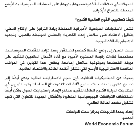
التحولات في تدفقات الطاقة وتسعيرها، بدورها، على الحسابات الجيوسياسية الأوسع
المحيطة بالصراع الأوكراني.
كيف تستجيب القوى العالمية الكبرى؟
تشمل الاستجابات السياسية الأميركية المحتملة زيادة التركيز على الإنتاج المحلي،
وتقليل الاعتماد على سلاسل إمداد الكهرباء والمعادن المرتبطة بالصين، وتجديد
الاهتمام بالطاقة النووية.
سعت الصين إلى وضع نفسها كمصدر للاستقرار وسط تزايد التقلبات الجيوسياسية،
مستخدمةً لقاءات رفيعة المستوى الأخيرة مع قادة الأعمال العالميين للتأكيد على
مرونة اقتصادها وموثوقية سلاسل إمدادها. يعكس هذا التباين في المواقف
المنافسة الاستراتيجية الأوسع التي تشكل أنظمة الطاقة والاقتصاد العالمية.
وبعيدًا عن الديناميكيات الثنائية، فإن حجم الاضطرابات الحالية يدفع أيضًا إلى
تنسيق عالمي متجدد، حيث يجتمع قادة الصناعة وصناع السياسات والمستثمرون في
المنتديات الدولية الكبرى للطاقة لتقييم مخاطر الإمداد واستجابات السوق، ولكن أيضًا
لاستكشاف التوافقات الجيوسياسية المتطورة والأشكال الجديدة للتعاون التي تعيد
تشكيل مشهد الطاقة العالمي.
إعداد: وحدة الترجمات بمركز سمت للدراسات
المصدر:
World Economic Forum