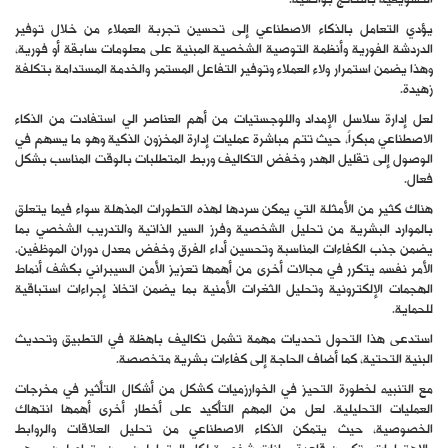
التسويقية بالنتائج بواقعية.
يؤدي التعامل بالذكاء الاصطناعي إلى تحسين تجربة العملاء من خلال توفير
الدردشة الفورية وأنظمة التوصية الشخصية المبنية على معلومات سابقة أو فورية،
وهذا يضمن استمرار ولاء العملاء وتوفير التفاعل المستمر والخدمة المستدامة بتكلفة
زهيدة.
لعل إدارة سلاسل الإمداد واللوجستيات من أهم العناصر الي استفادت من الذكاء
الاصطناعي مبكراً، حيث تتم مباشرة عمليات إدارة المخزون الذكية وهو ما يسهم في
الوصول إلى تقليل الهدر وخفض التكاليف وربط المتطلبات بالوقت المناسب بشكل
فعال.
هناك كثير من الأمثلة التي يمكن سردها لهذه التطورات المذهلة سواء فيما يتعلق
بالموارد البشرية من تحليل الشخصية وفرز السير الذاتية والتدريب الشخصي بما
يضمن جذب الكفاءات المناسبة وتحسين أداء الفرق وخفض معدل دوران الموظفين.
الأمر نفسه يتكرر في مجالات أخرى من أهمها تعزيز الأمن السيبراني بكشف أنماط
الهجمات الإلكترونية وتحليل الثغرات الأمنية بما يضمن اتخاذ إجراءات استباقية
للحماية.
استدعى هذا التحول تحديات مهمة تشمل تكاليف باهظة في التطبيق وتحديث
البنية التحتية، كما أضاف الحاجة إلى كفاءات بشرية متخصصة.
مع التنبيه لخطورة التحيز في الخوارزميات كشكل من أشكال التأثير في مخرجات
العمليات التحليلية. لعل من المهم التأكيد على أخطار أخرى أهمها انتهاك
الخصوصية، حيث يتمكن الذكاء الاصطناعي من تحليل العلاقات والروابط