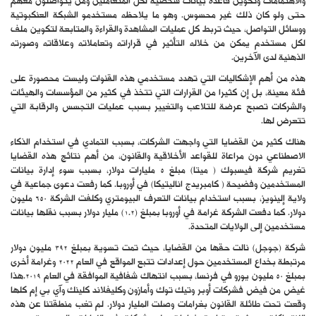
والاهتمامات وتكوين قاعدة بيانات شخصية لكل المتعاملين ومن يتواصلون معهم
حتى ولو كان ذلك غير محسوس. وهو ما يلاحظه مستخدمو الشبكة العنكبوتية
ووسائل التواصل، حيث تربط كل عمليات المشاهدة والقراءة والمتابعة لتكوين ملف
لكل مستخدم يمكن من خلاله التأثير في قراراته وتعاملاته وعلاقاته وصورته
الذهنية لدى الآخرين.
هذه من أهم الإشكاليات التي تهدد مستخدمي هذه القنوات وليست محصورة على
فئة معينة، بل إن كثيرا من القرارات التي تتخذ في كثير من المؤسسات والهيئات
والشركات تصبح عرضة للتلاعب والتغيير بسبب عمليات التجسس والرقابة التي
تتعرض لها.
هناك كثير من القضايا التي واجهت الشركات، بسبب التمادي في استخدام الذكاء
الاصطناعي دون مراعاة للقواعد الأخلاقية والقانون، من أهم نتائج هذه القضايا
تغريم شركة فيسبوك ( ميتا) مبلغ 5 مليارات دولار، بسبب سوء إدارة بيانات
المستخدمين وفضيحة ( كامبريدج اناليتيكا) في أوروبا. كما رفعت دعوى جماعية في
ولاية إلينويز، بسبب استخدام بيانات التعرف البيومتري وكلفت الشركة 650 مليون
دولار. كما دفعت الشركة غرامة في أوروبا بمبلغ (1.2) مليار دولار بسبب نقلها بيانات
مستخدمين إلى الولايات المتحدة.
شركة (جوجل) نالت حقها من القضايا، حيث تمت تسوية بمبلغ 392 مليون دولار
مرتبطة بخداع المستخدمين حول إعدادات تتبع المواقع في العام 2022 وغرامة أخرى
بمبلغ 50 مليون يورو في فرنسا، بسبب انتهاك شفافية الموافقة في العام 2019.هذا
غيض من فيض فشركات أوبر وتيك توك وأمازون وكليفلاند كلينك وآي بي إم كلها
وقعت تحت طائلة القانون بغرامات وصلت المليار دولار. لم تغب منطقتنا عن هذه