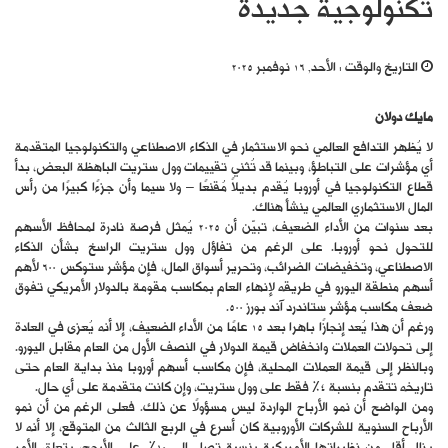
تكنولوجية جديدة
التاريخ والوقت :
الأحد, 16 نوفمبر 2025
مايك دولان
لا يُظهر التدافع العالمي نحو الاستثمار في الذكاء الاصطناعي والتكنولوجيا المتقدمة
أي مؤشرات على التباطؤ، وبينما قد تُثني تقييمات وول ستريت الباهظة البعض، بدأ
قطاع التكنولوجيا في أوروبا يُقدم بديلاً مُقنعًا – ولا سيما وأن جزءًا كبيرًا من رأس
المال الاستثماري العالمي ينشأ هناك.
بعد سنوات من الأداء الضعيف، تبيّن أن 2025 يُمثل فرصة نادرة لمحافظ الأسهم
للتحول نحو أوروبا. على الرغم من تفاؤل وول ستريت الراسخ بشأن الذكاء
الاصطناعي، وتخفيضات الضرائب، وتحرير أسواق المال، فإن مؤشر ستوكس 600 لأهم
أسهم منطقة اليورو في طريقه لإنهاء العام بمكاسب مقومة بالدولار الأمريكي تفوق
ضعف مكاسب مؤشر ستاندرد آند بورز 500.
ورغم أن هذا يُعد إنجازًا باهرا بعد 15 عامًا من الأداء الضعيف، إلا أنه يُعزى في العادة
إلى تحولات العملات وانخفاض قيمة الدولار في النصف الأول من العام مقابل اليورو.
وبالنظر إلى قيمة العملات المحلية، فإن مكاسب أسهم أوروبا منذ بداية العام حتى
تاريخه تتقدم بنسبة 4% فقط على وول ستريت، وإن كانت متقدمة على أي حال.
ومن الواضح أن نمو الأرباح الواردة ليس مسؤولًا عن ذلك. فعلى الرغم من أن نمو
الأرباح السنوية للشركات الأوروبية كان أسرع في الربع الثالث من المتوقع، إلا أنه لا