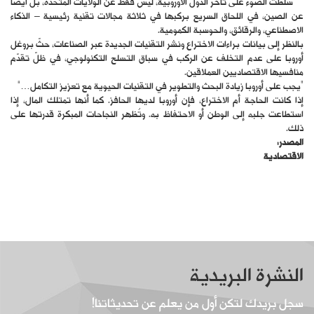
سلّطت الضوء على تأخر الدول الأوروبية، ليس فقط عن الولايات المتحدة، بل أيضًا
عن الصين، في اللحاق السريع بركبها في ثلاثة مجالات تقنية رئيسية – الذكاء
الاصطناعي، والرقائق، والحوسبة الكمومية.
بالنظر إلى بيانات براءات الاختراع ونشر التقنيات الجديدة عبر الصناعات، حثّ بروغل
أوروبا على عدم التخلف عن الركب في سباق التسلح التكنولوجي، في ظلّ تقدّم
منافسيها الاقتصاديين العملاقين.
“يجب على أوروبا زيادة البحث والتطوير في التقنيات الحيوية مع تعزيز التكامل…”
إذا كانت الحاجة أم الاختراع، فإن أوروبا لديها الحافز. كما أنها تمتلك المال، إذا
استطاعت جلبه إلى الوطن أو الاحتفاظ به. وتُظهر النجاحات المبكرة قدرتها على
ذلك.
المصدر:
الاقتصادية
النشرة البريدية
سجل بريدك لتكن أول من يعلم عن تحديثاتنا!