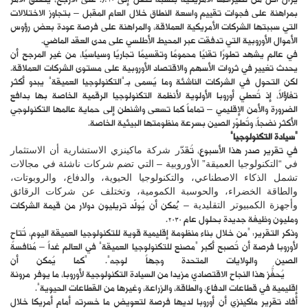
يزال أقل من نظيراتها الأمريكية بنسبة تصل إلى 10%. على الأرجح، يتعلق الأمر
بمراهنة على فجوات تقييم واسعة النطاق خلال العام المقبل – بتجاوز الاختلالات
التي سببتها الشركات الأمريكية العملاقة، والمراهنة على فرصة عودة بعض رؤوس
الأموال الأوروبية التي تدفقت عبر المحيط الأطلسي على مدى العقد الماضي.
في عالم يشهد تطورًا تقنيًا محمومًا وتقسيمًا تجاريًا وسياسيًا، من غير المرجح أن
يحدث تغيير في ثروات الأسهم والاقتصاد الأوروبية على مستوى الشركات العملاقة.
لكن التحول في الشركات الناشئة وما يُسمى بـ”التكنولوجيا العميقة” يبدو أكثر
تفاؤلاً، إذ تُعطي أوروبا الأولوية لأنظمة التكنولوجيا الرقمية الخاصة بها بدافع
الضرورة والأمن الإقليمي – تماماً كما تسعى واشنطن إلى حماية عالمها التكنولوجي
الأكثر نضجاً، وتُطوّر الصين بسرعة منظومتها البيئية الخاصة.
“سيادة التكنولوجيا”
في تقرير صدر هذا الأسبوع، تُقدّر شركة ماكينزي الاستشارية أن الاستثمار
في “التكنولوجيا العميقة” الأوروبية – التي تضم شركات ناشئة في مجالات
تشمل الذكاء الاصطناعي، والتكنولوجيا الحيوية، والدفاع، والروبوتات،
والطاقة الخضراء، والحوسبة الكمومية، وتختلف عن شركات الرقائق
وأجهزة الكمبيوتر التقليدية – يُمكن أن يُولّد تريليون دولار من قيمة الشركات
ومليون وظيفة جديدة بحلول عام 2030.
وذكر التقرير: “من خلال بناء منظومة إقليمية قوية للتكنولوجيا العميقة اليوم، تُتاح
لأوروبا فرصة أن تُصبح أكبر “مصنع للتكنولوجيا العميقة” في العالم غداً – مُنافسةً
الصين والولايات المتحدة وجهاً لوجه”. “كما يُمكن أن
يُحفّز هذا النجاح الاقتصادي مزيدا من السيادة التكنولوجية لأوروبا، ما يُوفر مرونة
إقليمية في قطاعات الدفاع، والطاقة، والزراعة، وغيرها من القطاعات الحيوية”.
أفاد تقرير ماكينزي أن أوروبا لديها فرصة لتعويض ما خسرته أمام أمريكا خلال