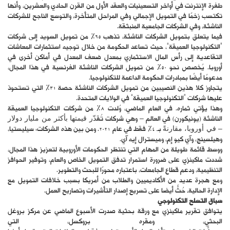
طفرة الإنترنت في أواخر التسعينيات والعقد الأول من القرن الحادي والعشرين، وأنها
تكتسب زخمًا في التمويل الإجمالي وفي المراحل المتأخرة، والتوسع الناجح للشركات
الناشئة، وفي الشركات الجامعية المنبثقة.
فيما يتعلق بتمويل الشركات الناشئة، تذهب 65% من تمويل السويد إلى شركات
“التكنولوجيا العميقة”، حيث تساعد الحكومة من خلال توجيه استثمارات المعاشات
التقاعدية إلى رأس المال الاستثماري بمعدل ضعف المعدل في أماكن أخرى في
أوروبا. يُخصص نحو 50% من تمويل الشركات الناشئة الفرنسية في هذا المجال،
مدعومًا أيضًا بمبادرات الحكومة الداعمة للتكنولوجيا.
يتجاوز كلا هذين النصيبين من تمويل الشركات الناشئة حصة 31% التي تستحوذ
عليها شركات “التكنولوجيا العميقة” في الولايات المتحدة.
وهذا يؤتي ثماره. في العام الماضي، وُلدت 8% من شركات التكنولوجيا العميقة
الناشئة (يونيكورن) في العالم – وهي شركات تُقدّر قيمتها بأكثر من مليار دولار
– في أوروبا، مقارنةً بـ 4% فقط في عام 2021. ومن بين هذه الشركات: سيليستيا،
وهيلسينج، وآي كيو إم، وميسترال إيه آي.
ووسط قائمة طويلة من المهام التي تنتظر الحكومات الأوروبية لتعزيز هذا المجال،
شددت ماكينزي على ضرورة استمرار تدفق التمويل الخاص والعام، وتوفير الحوافز
التنظيمية، ودعم قطاع الجامعات، باعتباره محورًا للبحث والتطوير.
ومع هجرة عديد من الأكاديميين والطلاب من أمريكا بسبب خلافات التمويل مع
الإدارة الحالية، حُثّ أيضًا على تسريع إصدار التأشيرات وتصاريح العمل.
سباق التسلح التكنولوجي
يتوافق تقرير ماكينزي مع ورقة بحثية صدرت الأسبوع الماضي عن مركز بروغل
البحثي، ومقره بروكسل، التي