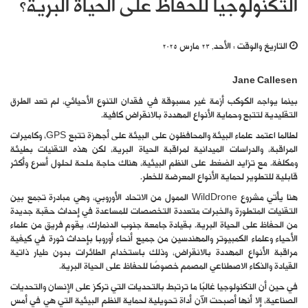
التكنولوجيا للحفاظ على الحياة البرية؟
التاريخ والوقت :
الأحد, 23 مارس 2025
Jane Callesen
بينما يواجه الكوكب أزمة غير مسبوقة في فقدان التنوع الأحيائي، لم تعد الطرق
التقليدية لتتبع وحماية الأنواع المهددة بالانقراض كافية.
لطالما اعتمد علماء البيئة والمحافظون على البيئة على أجهزة تتبع GPS، وكاميرات
المراقبة، والدراسات الميدانية لمراقبة الحياة البرية، لكن هذه التقنيات بطيئة
ومكلفة. مع تزايد الضغط على النظم البيئية، هناك حاجة ملحة لحلول أسرع وأكثر
قابلية للتطوير لحماية الأنواع المعرضة للخطر.
هنا يأتي مشروع WildDrone الممول من الاتحاد الأوروبي، وهي مبادرة تجمع بين
التقنيات المتطورة والخبرات متعددة التخصصات للمساعدة في إحداث حقبة جديدة
من الحفاظ على الحياة البرية. بقيادة جامعة جنوب الدنمارك، يقوم فريق من علماء
الأحياء وعلماء الكمبيوتر والمهندسين من جميع أنحاء أوروبا بإحداث ثورة في كيفية
مراقبة الأنواع المهددة بالانقراض، وذلك باستخدام الطائرات بدون طيار ذاتية
القيادة والذكاء الاصطناعي المصمم خصوصًا للحفاظ على الحياة البرية.
في حين أن التكنولوجيا غالبًا ما ترتبط بالتحديات التي تركز على الإنسان والتحديات
الصناعية، إلا أنها أصبحت الآن أداة تحويلية لحماية النظم البيئية التي هي في أمس