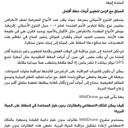
الحاجة إليها.
السباق مع الزمن لتطوير أدوات حفظ أفضل
يتدهور التنوع الأحيائي بسرعة، حيث يقدر عدد الأنواع المعرضة لخطر الانقراض
بمليون نوع، وفقًا لتقرير الأمم المتحدة لعام 2019 حول التنوع الأحيائي. إفريقيا،
موطن الأنواع المهددة بالانقراض مثل الأفيال والأسود ووحيد القرن، هي في طليعة
هذه الأزمة. يتسبب الصيد الجائر وفقدان الموائل وتغير المناخ في تفاقم هذه
التهديدات، مما يدفع دعاة الحفاظ على البيئة إلى إيجاد حلول مبتكرة.
لم تكن الحاجة إلى طرق مراقبة في الوقت الفعلي وقابلة للتطوير وغير تدخلية أكثر
إلحاحًا من أي وقت مضى. في حين أن أدوات الحفظ التقليدية مثل أجهزة تتبع
GPS توفر بيانات لا تقدر بثمن، إلا أنها مكلفة وتتطلب عملًا ميدانيًا مكثفًا.
يمكن أن تكون كاميرات المراقبة، على الرغم من فائدتها لمراقبة سلوك الحيوانات،
مرهقة في نشرها، وتغطي مواقع واحدة فقط. مع تزايد تعقيد النظم البيئية وتوسع
المناظر الطبيعية، نحتاج إلى أدوات أسرع وأكثر كفاءة يمكنها تغطية مناطق أكبر دون
إزعاج الحياة البرية.
وهنا يأتي فيه دور WildDrone.
كيف يمكن للذكاء الاصطناعي والطائرات بدون طيار المساعدة في الحفاظ على الحياة
البرية؟
يستخدم مشروع WildDrone طائرات بدون طيار ذاتية القيادة ومجهزة بالذكاء
الاصطناعي لإعادة تشكيل مراقبة الحياة البرية. تغطي هذه الطائرات بدون طيار