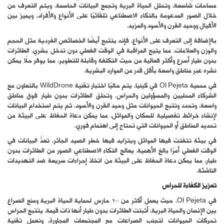
مساحات شاسعة، وتحلل الحياة البرية وتجمع البيانات الحاسمة. ويتم التعرف من
خلال الصور المدعومة بالذكاء الاصطناعي تلقائيًا على الأنواع والأفراد، ويميز بين
الأفيال ووحيد القرن والأسود والمزيد.
بالإضافة إلى التعرف على الأنواع، فإنه يتتبع أيضًا الخصائص الفردية مثل الحجم
والوزن والعلامات، مما يتيح المراقبة في الوقت الفعلي دون تدخل بشري. الطائرات
بدون طيار أسرع وأكثر فعالية من حيث التكلفة وقابلة للتطوير، مما يوفر حلًا يمكن
نشره عبر مناطق واسعة بأقل قدر من الموارد البشرية.
في محمية Ol Pejeta في كينيا، يتم حاليًا اختبار تقنية WildDrone بالتعاون مع
الشركاء المحليين والمسؤولين والحراس. وتحلق الطائرات بدون طيار فوق مناطق
واسعة، وتحدد وتتبع الحيوانات مثل وحيد القرن والأسود. ثم يتم استخدام البيانات
لإنشاء خرائط تفصيلية للسكان والموائل، مما يمكن دعاة الحفاظ على البيئة من
تحديد المناطق أو الحيوانات التي تحتاج إلى اهتمام فوري.
في بيئة تتفتت فيها الموائل ويتزايد فيها خطر الصيد الجائر، تعدُّ البيانات في
الوقت الفعلي أمرًا بالغ الأهمية. يعالج الذكاء الاصطناعي الصور من الطائرات بدون
طيار، مما يمكن دعاة الحفاظ على البيئة من اتخاذ إجراءات سريعة ضد التهديدات
الناشئة.
تعزيز الكفاءة للحراس
في Ol Pejeta، حيث يعمل أكثر من 600 حارس لحماية الحياة البرية ومنع الصراع
بين الإنسان والحياة البرية، أثبتت الطائرات بدون طيار أنها ذات قيمة. يتتبع الحراس
تحركات الحيوانات لتجنب الصراعات مع المجتمعات المجاورة، وتعمل تقنية