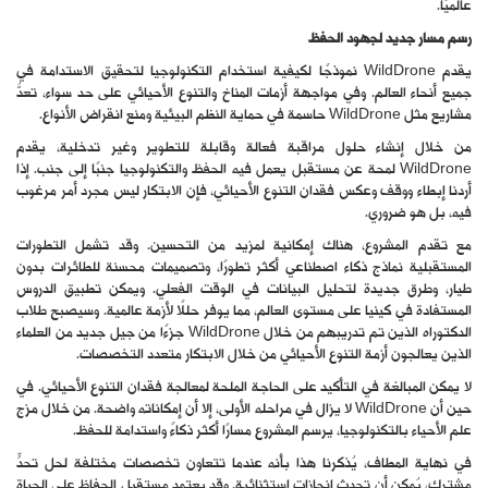
عالميًا.
رسم مسار جديد لجهود الحفظ
يقدم WildDrone نموذجًا لكيفية استخدام التكنولوجيا لتحقيق الاستدامة في
جميع أنحاء العالم. وفي مواجهة أزمات المناخ والتنوع الأحيائي على حد سواء، تعدُّ
مشاريع مثل WildDrone حاسمة في حماية النظم البيئية ومنع انقراض الأنواع.
من خلال إنشاء حلول مراقبة فعالة وقابلة للتطوير وغير تدخلية، يقدم
WildDrone لمحة عن مستقبل يعمل فيه الحفظ والتكنولوجيا جنبًا إلى جنب. إذا
أردنا إبطاء ووقف وعكس فقدان التنوع الأحيائي، فإن الابتكار ليس مجرد أمر مرغوب
فيه، بل هو ضروري.
مع تقدم المشروع، هناك إمكانية لمزيد من التحسين. وقد تشمل التطورات
المستقبلية نماذج ذكاء اصطناعي أكثر تطورًا، وتصميمات محسنة للطائرات بدون
طيار، وطرق جديدة لتحليل البيانات في الوقت الفعلي. ويمكن تطبيق الدروس
المستفادة في كينيا على مستوى العالم، مما يوفر حللًا لأزمة عالمية. وسيصبح طلاب
الدكتوراه الذين تم تدريبهم من خلال WildDrone جزءًا من جيل جديد من العلماء
الذين يعالجون أزمة التنوع الأحيائي من خلال الابتكار متعدد التخصصات.
لا يمكن المبالغة في التأكيد على الحاجة الملحة لمعالجة فقدان التنوع الأحيائي. في
حين أن WildDrone لا يزال في مراحله الأولى، إلا أن إمكاناته واضحة. من خلال مزج
علم الأحياء بالتكنولوجيا، يرسم المشروع مسارًا أكثر ذكاءً واستدامة للحفظ.
في نهاية المطاف، يُذكرنا هذا بأنه عندما تتعاون تخصصات مختلفة لحل تحدٍّ
مشترك، يُمكن أن تحدث إنجازات استثنائية. وقد يعتمد مستقبل الحفاظ على الحياة