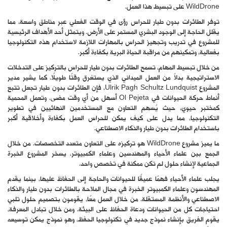
WildDrone على تبسيط هذا العمل.
توفر الطائرات بدون طيار للحراس رؤى في الوقت الفعلي عبر مناطق واسعة، مما
يقلل الحاجة إلى الوجود البشري المستمر على الأرض. ويتمثل أحد الأهداف الرئيسية
للمشروع في تدريب وتجهيز الحراس بالمهارات اللازمة لاستخدام هذه التكنولوجيا
بفعالية، وتمكينهم من مراقبة الحياة البرية بكفاءة أكبر.
من خلال تبسيط المهام، تسمح الطائرات بدون طيار للحراس بالتركيز على التدخلات
الاستراتيجية بدلاً من العمل الميداني الذي يستغرق وقتًا طويلًا. كما يشير مدير
المشروع Ulrik Pagh Schultz Lundquist، فإن الطائرات بدون طيار تجعل تتبع
أنماط حركة الحيوانات في Ol Pejeta أسهل من أي وقت مضى. وتعمل المحمية
كمختبر حيوي، حيث يُسهم التعاون مع المستخدمين النهائيين في تطوير
التكنولوجيا، مما يدل على كيف يمكن للحراس العمل بكفاءة وأخلاقية أكبر
باستخدام الطائرات بدون طيار والذكاء الاصطناعي.
ما يميز مشروع WildDrone هو تركيزه على التعاون متعدد التخصصات. من خلال
الجمع بين علماء الأحياء والمهندسين وعلماء الكمبيوتر، يسخر المشروع الخبرة
الجماعية لإنشاء حلول لم تكن ممكنة في تخصص واحد.
يجلب علماء الأحياء فهمًا عميقًا للحيوانات والحاجة إلى الحفاظ عليها، بينما يقدم
المهندسون وعلماء الكمبيوتر الخبرة في مجال الملاحة بالطائرات بدون طيار والذكاء
الاصطناعي والأنظمة المستقلة. من خلال العمل معًا، يقومون بتصميم حلول تلبي
احتياجات كل من الحيوانات ودعاة الحفاظ على البيئة. ومن خلال تبادل المعرفة،
يقوم الفريق بإنشاء نموذج جديد في تكنولوجيا الحفظ، وهو نموذج يمكن توسيعه