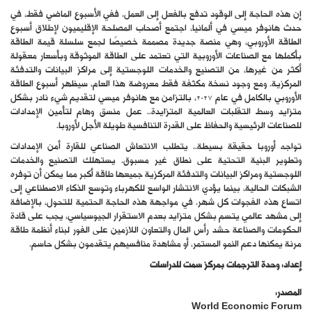
إن هذه الحاجة إلى الوقود تدفع بالفعل إلى العمل. ففي الأسبوع الماضي فقط، في
حدث هانوفر ميسي في ألمانيا، اجتمع أصحاب المصلحة الإقليميون لإطلاق أسبوع
الطاقة الأوروبي، وهي منصة جديدة مصممة خصيصًا لجمع سلسلة قيمة الطاقة
بأكملها مع الصناعات الأوروبية التي تعتمد على الطاقة الموثوقة وبأسعار معقولة
أكثر من غيرها، من التصنيع والخدمات اللوجستية إلى مراكز البيانات والتدفئة
المركزية. ومع وجود نسخة مكثفة فقط معروضة هذا العام، سيظهر أسبوع الطاقة
الأوروبي بالكامل في عام 2027، بالتزامن مع هانوفر ميسي لتقديم شيء نادر بشكل
متزايد وسط التقلبات العالمية المتزايدة.. عمل منسق وهام لتأمين الإمدادات
للصناعات الرئيسية والحفاظ على القدرة التنافسية طويلة الأجل لأوروبا.
تواجه أوروبا حقيقة بسيطة.. يتطلب الانتعاش الصناعي للقارة أمن الإمدادات
وتطوير البنية التحتية على نطاق غير مسبوق. يستهلك التصنيع والخدمات
اللوجستية ومراكز البيانات والتدفئة المركزية جميعها طاقة أكبر مما يمكن أن توفره
الشبكات الحالية، بينما يؤدي الانتشار الواسع للكهرباء وتوسع الذكاء الاصطناعي إلى
اتساع هذه الفجوات كل شهر. في مواجهة هذه الحاجة الحتمية للتحول، بالإضافة
إلى مشهد عالمي يتسم بشكل متزايد بعدم الاستقرار الجيوسياسي، يجب على قادة
الحكومات والصناعة حشد رأس المال والتعاون اللازمين على الفور لبناء أنظمة طاقة
مرنة يمكنها دعم النمو المستمر، أو مشاهدة منافسيهم يتقدمون بشكل حاسم.
إعداد: وحدة الترجمات بمركز سمت للدراسات
المصدر:
World Economic Forum