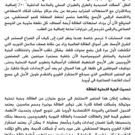
النقل “السكك الحديدية والطرق والطيران المحلي والملاحة الداخلية” 31% إضافية.
وبالاقتران مع الاستهلاك المتزايد بسرعة من بناء مراكز بيانات الذكاء الاصطناعي
والاقتصاد الرقمي الأوسع، وكلاهما حاسم لخطط المنطقة للنمو المستقبلي، من
المتوقع الآن أن يزداد استهلاك الطاقة أربعة أضعاف. كل نقطة مئوية من التوسع
الصناعي والرقمي تترجم إلى تيراوات/ساعة إضافية من الطلب.
هذه الحسابات لا ترحم، خاصة عندما ينظر المرء إلى كيف أثر الصراع المستمر في
الشرق الأوسط على أسواق الطاقة العالمية وزاد من نقاط ضعف سلاسل التوريد التي
انكشفت لأول مرة قبل بضع سنوات فقط. يشكل تقلب الأسعار، واختناقات البنية
التحتية، والمخاطر الجيوسياسية الآن خلفية مستمرة سيتعين على المصنعين
الأوروبيين على الأرجح التخطيط للنفقات الرأسمالية وتطوير البنية التحتية وحتى
توظيف الموظفين في ظلها. في هذا السياق، لم يعد أمن الإمدادات شرطًا خلفيًا، بل
هو المتغير التنافسي الذي سيدفع الاستقرار الفوري والتقدم طويل الأجل في جميع
أنحاء القاعدة الصناعية في أوروبا.
تحديث البنية التحتية للطاقة
يتطلب إتقان هذا المتغير الاستثمار في مزيج متوازن من الطاقة، وبنية تحتية
موثوقة، وشبكات فعالة قادرة على توفير الطاقة بوتيرة وحجم مناسبين. يعتمد
التحول الصناعي والمرونة الاقتصادية لأوروبا على تنويع الموارد وتحديث الأنظمة،
تعظيم قيمة الغاز والطاقات المتجددة والطاقة النووية والهيدروجين، ودمجها بذكاء
وتحسينها رقميًا لضمان إمدادات وفيرة وبأسعار معقولة. لا يمكن أن يعتمد استقرار
القارة الفوري ونموها المستقبلي على مورد واحد أو شبكات قديمة، وهو واقع تؤكده
التقديرات التي تشير إلى الحاجة إلى 3.5 تريليون يورو لتطوير أنظمة طاقة يمكنها