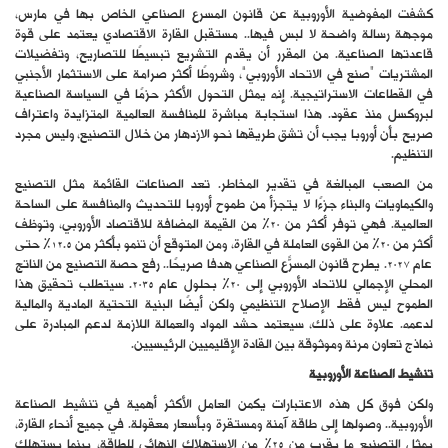
كشفت المفوضية الأوروبية عن قانون المسرع الصناعي الخاص بها في مارس،
موجهة رسالة واضحة لا لبس فيها.. مستقبل القارة الاقتصادي يعتمد على قوة
قاعدتها الصناعية. من المقرر أن يقدم التشريع تبسيطًا للتصاريح، وتفضيلات
المشتريات “صنع في الاتحاد الأوروبي”، وشروطًا أكثر صرامة على الاستثمار الأجنبي
في القطاعات الاستراتيجية. إنه يمثل التحول الأكثر حزمًا في السياسة الصناعية
لبروكسل منذ عقود. هذا استجابة مباشرة للمنافسة العالمية المتزايدة واعتراف
صريح بأن أوروبا يجب أن تشق طريقها نحو الازدهار من خلال التصنيع، وليس مجرد
التنظيم.
من الصعب المبالغة في تقدير المخاطر. تعد الصناعات القائمة مثل التصنيع
والكيماويات والبناء جزءًا لا يتجزأ من طموح أوروبا للتحديث والمنافسة على الساحة
العالمية. فهي توفر أكثر من 20% من القيمة المضافة للاقتصاد الأوروبي، وتوظف
أكثر من 20% من القوى العاملة في القارة، ومن المتوقع أن تنمو بأكثر من 12.5% حتى
عام 2027. يطرح قانون المسرّع الصناعي هدفًا صريحًا.. رفع حصة التصنيع من الناتج
المحلي الإجمالي للاتحاد الأوروبي إلى 20% بحلول عام 2035. سيتطلب تحقيق هذا
الطموح ليس فقط الإصلاح التنظيمي ولكن أيضًا البنية التحتية المادية والمالية
لدعمه. علاوة على ذلك، سيعتمد حشد المواد والعمالة اللازمة لدعم المبادرة على
نماذج تعاون مرنة وموثوقة بين القادة الإقليميين الرئيسيين.
تنشيط الصناعة الأوروبية
ولكن فوق كل هذه الاعتبارات يكمن العامل الأكثر أهمية في تنشيط الصناعة
الأوروبية.. وصولها إلى طاقة آمنة ومستقرة وبأسعار معقولة. في جميع أنحاء القارة،
يمثل التصنيع ما يقرب من 25% من الاستهلاك النهائي للطاقة، بينما يستهلك