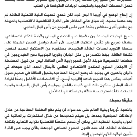
تحمل الصدمات الخارجية واستيعاب الزيادات المتوقعة في الطلب.
إن إلحاح الوضع في أوروبا لا لبس فيه، لكن تحدي تحديث البنية التحتية للطاقة لم
يعد مهمة محلية، إنه سباق عالي المخاطر على القدرة التنافسية الاقتصادية والمرونة
مع مناطق أخرى تتنافس بشدة على نفس المجمع من رأس المال العالمي.
تسرع الولايات المتحدة من دفعها نحو التصنيع المحلي وقيادة الذكاء الاصطناعي،
بهدف صريح هو تقليل الاعتماد الخارجي. في آسيا، تواصل الصين الهيمنة على
سلسلة التوريد لمعدات الطاقة المتجددة، مستفيدة من الاستثمار الضخم لخفض
تكلفة الطاقة، بينما تتصدر دول مثل اليابان وكوريا الجنوبية دمج الهيدروجين في
خططها التصنيعية طويلة الأجل كحجر زاوية لأمن الطاقة. ليس من قبيل المصادفة
أن الاجتماع السنوي للمنتدى الاقتصادي العالمي للأبطال الجدد، الذي سيعقد في
داليان بالصين في يونيو، قد وضع المرونة الصناعية وتحول الطاقة في صميم جدول
أعماله. يعكس هذا التجمع قناعة إقليمية أوسع.. أن الاقتصادات الأفضل وضعًا لقيادة
العقد المقبل ستكون تلك التي قامت بالفعل بمواءمة رأس المال والسياسة والبنية
التحتية خلف استراتيجية طاقة متماسكة طويلة الأجل.
حقيقة بسيطة
بالنسبة لأوروبا وبقية العالم على حد سواء، لن يتم دفع النهضة الصناعية من خلال
الإعلانات السياسية وحدها. بل سيتم تحقيقها من خلال استثمارات براغماتية في
الموارد والبنية التحتية التي يمكن أن تدعم مشهدًا اقتصاديًا متزايد التعقيد وكثافة
استهلاك الطاقة. لقد حدد قانون المسرّع الصناعي الوجهة؛ والآن يجب على القارة
تأمين الوقود اللازم للوصول إليها.