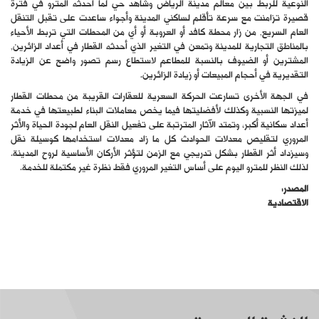
النوعية للربط بين معالم مدينة الرياض وشاهد حي لما أحدثه المترو في فترة
قصيرة تزامنت مع سرعة تأقلم لساكني المدينة وأجواء ساعدت على تقبل التنقل
العام السريع, من زار محطة كافد أو العروبة أو أي من المحطات التي تربط الأحياء
بالمناطق التجارية للمدينة وتمعن في التغير الذي أحدثه القطار في أعداد الزائرين,
المشترين أو الضيوف بالنسبة للمطاعم لاستطاع رسم تصور واضح عن الزيادة
التقديرية في أحجام المبيعات أو زيادة الزائرين.
في الجهة الأخرى تسارعت الحركة السعرية للعقارات القريبة من محطات القطار
لميزتها النسبية وكذلك لأفضليتها فيما يخص معاملات البناء لطبيعتها في خدمة
أعداد سكانية أكبر، وتمتد الآثار المترتبة على تفعيل النقل العام لجودة الحياة والأثر
المروري لتقليص معدلات الحوادث كل ما زاد معدلات استخدامها كوسيلة نقل
وسيزداد أثر القطار بشكل تدريجي مع الزمن لتؤثر الأركان الأساسية لروح المدينة.
لذلك النظر للمترو اليوم على أساس التغير المروري فقط نظرة غير مكتملة للخدمة.
المصدر:
الاقتصادية