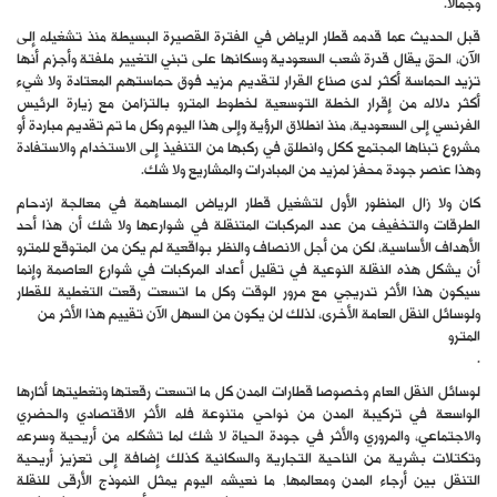
وجمالا.
قبل الحديث عما قدمه قطار الرياض في الفترة القصيرة البسيطة منذ تشغيله إلى
الآن، الحق يقال قدرة شعب السعودية وسكانها على تبني التغيير ملفتة وأجزم أنها
تزيد الحماسة أكثر لدى صناع القرار لتقديم مزيد فوق حماستهم المعتادة ولا شيء
أكثر دلاله من إقرار الخطة التوسعية لخطوط المترو بالتزامن مع زيارة الرئيس
الفرنسي إلى السعودية، منذ انطلاق الرؤية وإلى هذا اليوم وكل ما تم تقديم مباردة أو
مشروع تبناها المجتمع ككل وانطلق في ركبها من التنفيذ إلى الاستخدام والاستفادة
وهذا عنصر جودة محفز لمزيد من المبادرات والمشاريع ولا شك.
كان ولا زال المنظور الأول لتشغيل قطار الرياض المساهمة في معالجة ازدحام
الطرقات والتخفيف من عدد المركبات المتنقلة في شوارعها ولا شك أن هذا أحد
الأهداف الأساسية، لكن من أجل الانصاف والنظر بواقعية لم يكن من المتوقع للمترو
أن يشكل هذه النقلة النوعية في تقليل أعداد المركبات في شوارع العاصمة وإنما
سيكون هذا الأثر تدريجي مع مرور الوقت وكل ما اتسعت رقعت التغطية للقطار
ولوسائل النقل العامة الأخرى، لذلك لن يكون من السهل الآن تقييم هذا الأثر من
المترو
.
لوسائل النقل العام وخصوصا قطارات المدن كل ما اتسعت رقعتها وتغطيتها أثارها
الواسعة في تركيبة المدن من نواحي متنوعة فله الأثر الاقتصادي والحضري
والاجتماعي، والمروري والأثر في جودة الحياة لا شك لما تشكله من أريحية وسرعه
وتكتلات بشرية من الناحية التجارية والسكانية كذلك إضافة إلى تعزيز أريحية
التنقل بين أرجاء المدن ومعالمها, ما نعيشه اليوم يمثل النموذج الأرقى للنقلة