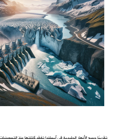
تقريبًا جميع الأنهار الجليدية في آيسلندا تفقد كتلتها منذ التسعينيات،