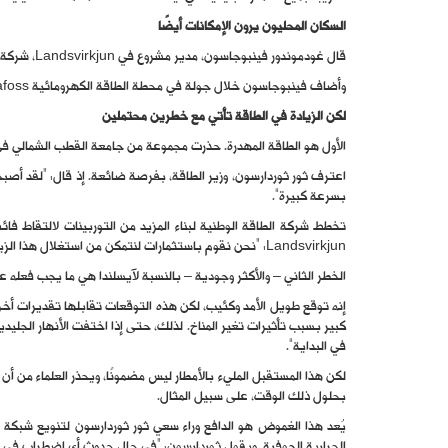
السكان المحليون يرون الإمكانات أيضًا
قال غودموندور فينبوجاسون، مدير مشروع في Landsvirkjun، شركة الطاقة الوطنية: “نتوقع خلال الأعوام المئة المقبلة المزيد من تدفق المياه”.
وأضاف فينبوجاسون خلال جولة في محطة الطاقة الكهرومائية Írafoss، التي تبعد حوالي 30 ميلاً عن عاصمة آيسلندا ريكيافيك: “محطات الطاقة الكهرومائية تنتج لنا ذهبًا حرفيًا”.
لكن الزيادة في الطاقة تأتي مع خطرين محتملين
الأول هو الطاقة المهدرة. حذرت مجموعة من جامعة القطب الشمالي في 
بسرعة كبيرة”.
Landsvirkjun: “نحن نقوم باستثمارات لنتمكن من استغلال هذا الزيادة في تدفق المياه من الأنهار الجليدية”.
الخطر الثاني – والأكثر وجودية – بالنسبة لآيسلندا هي ما يجب فعله عندما
في البداية”.
بحلول ذلك الوقت، على سبيل المثال.
يُعد هذا الغموض هو الدافع وراء سعي ثور ثوردارسون لتنويع شبكة الط
الحرارية الجوفية. ويقول ثوردارسون: “في حال حدوث أي اضطراب في ال