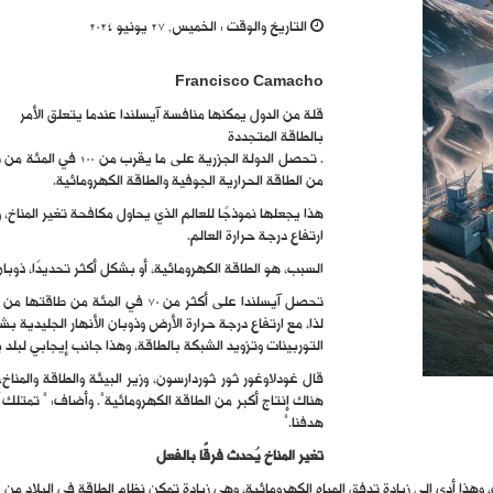
التاريخ والوقت :
الخميس, 27 يونيو 2024
Francisco Camacho
قلة من الدول يمكنها منافسة آيسلندا عندما يتعلق الأمر
بالطاقة المتجددة
. تحصل الدولة الجزري
من الطاقة الحرارية الجوفية والطاقة الكهرومائية.
هذا يجعلها نموذجًا للعالم الذي يحاول مكافحة تغير المنا
ارتفاع درجة حرارة العالم.
السبب، هو الطاقة الكهرومائية، أو بشكل أكثر تحديدًا، ذوبان 
تحصل آيسلندا على أكثر من 70 في ال
لذا، مع ارتفاع درجة حرارة الأرض وذوبان الأنهار الجليدية 
التوربينات وتزويد الشبكة بالطاقة، وهذا جانب إيجابي لبلد 
هناك إنتاج أكبر من الطاقة الكهرومائية”. وأضاف: ” تمتلك آ
هدفنا.”
تغير المناخ يُحدث فرقًا بالفعل
 وهذا أدى إلى زيادة تدفق المياه الكهرومائية، وهي زيادة تمكن نظام الطاقة في البلاد من “