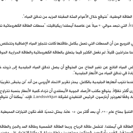
النرويج من أن المحطات التي تعمل بكامل طاقتها كانت تتجاوز المياه الإضافية وتتخلص م
 تذوب أنهارها الجليدية بالكامل. يحذر تقرير الاتحاد الأوروبي من أنه “لن يتبقى تقريبًا أي أ
كبير بسبب تأثيرات تغير المناخ. لذلك، حتى إذا اختفت الأ
لكن هذا المستقبل المليء بالأمطار ليس مضمونًا، ويحذر العلماء من أن التنبؤ بمناخ عام 2200، 
اقة في آيسلندا، لتشمل طاقة الرياح، وربما الطاقة الشمسية وطاقة المد والجزر والطاقة ا
مستقبل القريب أو البعيد، فسنكون مستعدين بخطة بديلة. لا يمكننا الاعتماد على مصدر و