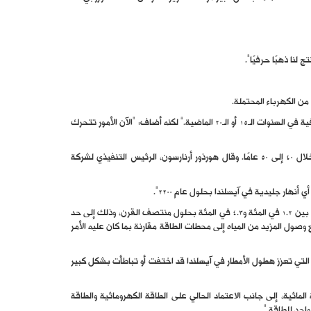
ن الكهرباء المحتملة.
اعترف ثور ثوردارسون، وزير الطاقة، بفرصة ضائعة. إذ قال: “لقد أصبحنا متراخين قليلاً. لم نفعل الكثير فيما يتعلق بالطاقة الكهرومائية والطاقة الحرارية الجوفية في السنوات الـ15 أو الـ20 الماضية.” لكنه أضاف: “الآن الأمور تتحرك
تخطط شركة الطاقة الوطنية لبناء المزيد من التوربينات لالتقاط فائض المياه الناتج عن تغير المناخ. من المتوقع أن يصل تدفق المياه الجليدية إلى ذروته خلال 40 إلى 50 عامًا. وقال هورذور أرنارسون، الرئيس التنفيذي لشركة
نهار جليدية في آيسلندا بحلول عام 2200”.
إنه توقع طويل الأمد وكئيب، لكن هذه التوقعات تقابلها تقديرات أخرى أكثر تفاؤلاً. يتوقع مكتب الأرصاد الجوية الآيسلندي أن تزداد كمية الأمطار بنسبة تتراوح بين 1.2 في المئة و4.3 في المئة بحلول منتصف القرن، وذلك إلى حد
نهار الجليدية، وفقًا لهورذور أرنارسون، الرئيس التنفيذي لشركة Landsvirkjun، فإنه: “يمكننا أن نتوقع وصول المزيد من المياه إلى محطات الطاقة مقارنة بما كان عليه الأمر
أي بعد أكثر من 150 عامًا، يمثل تحديًا. فقد تكون التيارات المحيطية التي تعزز هطول الأمطار في آيسلندا قد اختفت أو تباطأت بشكل كبير
لمائية، إلى جانب الاعتماد الحالي على الطاقة الكهرومائية والطاقة
احد للطاقة.”