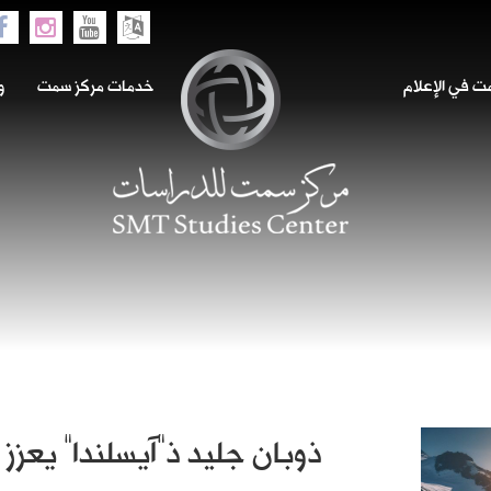
 في الإعلام
خدمات مركز سمت
و
ذوبان جليد ذ”آيسلندا” يعزز 