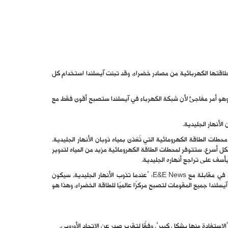
ة على ما يقرب من 100 في المئة من طاقتها الكهربائية من مصادر خضراء، وقد تبنت آيسلندا استخدام كل
خ، وهو أمر مفاجئ لأن شبكة الكهرباء في آيسلندا ستصبح أقوى فقط مع
الأنهار الجليدية.
مئة من طاقتها من محطات الطاقة الكهرومائية التي تُغذى بمياه ذوبان الأنهار الجليدية.
بشكل أسرع، ستتوفر لمحطات الطاقة الكهرومائية مزيد من المياه لتدوير
يأسف على تراجع أنهاره الجليدية.
قال غودلاوغور ثور ثوردارسون، وزير البيئة والطاقة والمناخ، في مقابلة مع E&E News: “عندما تذوب الأنهار الجليدية، سيكون
يسلندا جميع المقومات لتصبح مركزًا عالميًا للطاقة الخضراء، وهذا هو
الاستفادة منها بشكل كبير”، وفقًا لتقرير صدر عن الاتحاد الأوروبي.