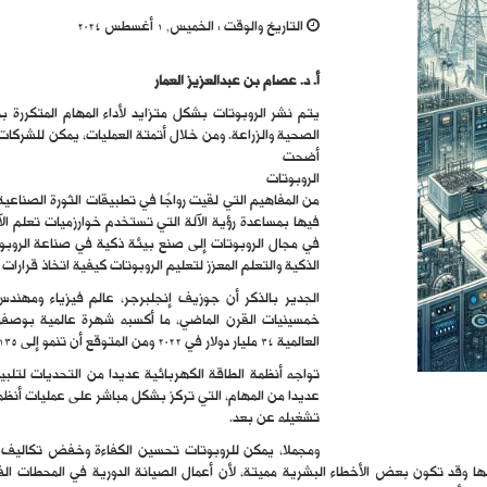
التاريخ والوقت :
الخميس, 1 أغسطس 2024
أ. د. عصام بن عبدالعزيز العمار
يتم نشر الروبوتات بشكل متزايد لأداء المهام المتكررة بد
الصحية والزراعة. ومن خلال أتمتة العمليات، يمكن للشركات 
أضحت
الروبوتات
من المفاهيم التي لقيت رواجًا في تطبيقات الثورة الصناعية
فيها بمساعدة رؤية الآلة التي تستخدم خوارزميات تعلم الآ
في مجال الروبوتات إلى صنع بيئة ذكية في صناعة الروبو
الذكية والتعلم المعزز لتعليم الروبوتات كيفية اتخاذ قرارا
الجدير بالذكر أن جوزيف إنجلبرجر، عالم فيزياء ومهند
خمسينيات القرن الماضي، ما أكسبه شهرة عالمية بوصفه أ
العالمية 34 مليار دولار في 2022 ومن المتوقع أن تنمو إلى 135 مليار دولار بحلول 2031، بمعدل نمو سنوي مركب قدره 16.6 %.
تواجه أنظمة الطاقة الكهربائية عديدا من التحديات لتلبية 
عديدا من المهام، التي تركز بشكل مباشر على عمليات أنظمة 
تشغيله عن بعد.
ومجملا، يمكن للروبوتات تحسين الكفاءة وخفض تكاليف ا
ها وقد تكون بعض الأخطاء البشرية مميتة، لأن أعمال الصيانة الدورية في المحطات الف