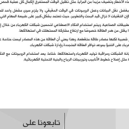
ذه الأخطار وتضيف مزيدا من المزايا، مثل تقليل الوقت المستغرق لإكمال كل عملية فحص 
ضل نقل البيانات وعمل الروبوتات في الوقت الحقيقي، ولا يلزم سوى مشغل واحد للمر
فإن التقنيات لا تزال قيد البحث والتطوير، حيث تعتمد بشكل كبير على طبيعة المهام التي
بيقاته الصناعية، ويتم استخدام الذكاء الاصطناعي لتحسين شبكات الكهرباء من خلال إدا
ذا يقلل من هدر الطاقة خصوصًا مع ارتفاع مشاركة المستهلك في استهلاكها.
 شعبية لكنها مصادر طاقة متقطعة، وهذا يعني أن الطاقة من هذه المصادر ليست متاحة عند 
ء على التنبؤ بموعد توافر الطاقة المتجددة وإدارة شبكات الكهرباء.
ة الشبكات ومراقبة توليد الكهرباء واستهلاكها. ختاما، يعد استخدام الروبوتات مع ال
ل إصلاح خطوط الأنابيب وتوربينات الرياح والبنية التحتية الكهربائية.
تابعونا على