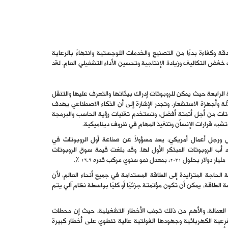
قة وكفاءة بدءًا من التصنيع والخدمات اللوجستية وانتهاءً بالرعاية
خفض التكاليف وزيادة الإنتاجية وتحسين الأداء التشغيلي العام. لقد
 الرابعة حيث يمكن للروبوتات إدراك بيئاتها والتعرف عليها والتنقل
لة وأجهزة الاستشعار. وتجدر الإشارة إلى أن الذكاء الاصطناعي يهدف
تات من أجل أتمتةٍ أفضل، وتستخدم تقنيات رؤية الحاسب والبرمجة
ت تشبه قرارات الإنسان وتنفيذ المهام في ظروف ديناميكية.
س ورجل أعمال أمريكي، يعد مسؤولاً عن صناعة أول الروبوتات في
ب الروبوتات المبتكر الأول لها. وقد بلغت قيمة سوق الروبوتات
الحاجة المتزايدة إلى الطاقة المستدامة في جميع أنحاء العالم، لأن
الطاقة، يمكن أن تكون مؤتمتة جزئيًا أو كليًا بواسطة نظام آلي يتم
لعمالة، والأهم من ذلك تجنب الأخطار التشغيلية، حيث إن محطات
رعية الكهربائية وجهودها الفولتية عالية تنطوي على أخطار كبيرة