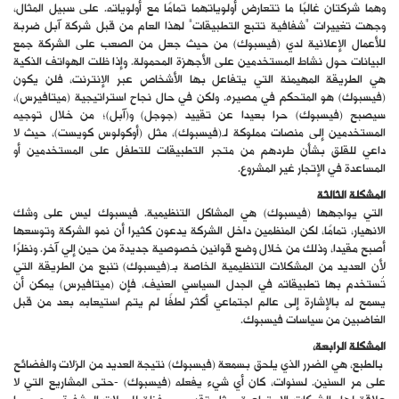
وهما شركتان غالبًا ما تتعارض أولوياتهما تمامًا مع أولوياته. على سبيل المثال،
وجهت تغييرات “شفافية تتبع التطبيقات” لهذا العام من قبل شركة آبل ضربة
للأعمال الإعلانية لدي (فيسبوك) من حيث جعل من الصعب على الشركة جمع
البيانات حول نشاط المستخدمين على الأجهزة المحمولة. وإذا ظلت الهواتف الذكية
هي الطريقة المهيمنة التي يتفاعل بها الأشخاص عبر الإنترنت، فلن يكون
(فيسبوك) هو المتحكم في مصيره. ولكن في حال نجاح استراتيجية (ميتافيرس)،
سيصبح (فيسبوك) حرا بعيدا عن تقييد (جوجل) و(آبل)؛ من خلال توجيه
المستخدمين إلى منصات مملوكة لـ(فيسبوك)، مثل (أوكولوس كويست)، حيث لا
داعي للقلق بشأن طردهم من متجر التطبيقات للتطفل على المستخدمين أو
المساعدة في الإتجار غير المشروع.
المشكلة الثالثة
التي يواجهها (فيسبوك) هي المشاكل التنظيمية. فيسبوك ليس على وشك
الانهيار، تمامًا، لكن المنظمين داخل الشركة يدعون كثيرا أن نمو الشركة وتوسعها
أصبح مقيدا، وذلك من خلال وضع قوانين خصوصية جديدة من حين إلي آخر. ونظرًا
لأن العديد من المشكلات التنظيمية الخاصة بـ(فيسبوك) تنبع من الطريقة التي
تُستخدم بها تطبيقاته في الجدل السياسي العنيف، فإن (ميتافيرس) يمكن أن
يسمح له بالإشارة إلى عالم اجتماعي أكثر لطفًا لم يتم استيعابه بعد من قبل
الغاضبين من سياسات فيسبوك.
المشكلة الرابعة،
بالطبع، هي الضرر الذي يلحق بسمعة (فيسبوك) نتيجة العديد من الزلات والفضائح
على مر السنين. لسنوات، كان أي شيء يفعله (فيسبوك) -حتى المشاريع التي لا