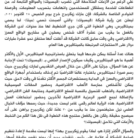
علي الرغم من الأزمات المتلاحقة التي تضرب (فيسبوك) والمواقع التابعة له، من
انقطاعات للخدمة ومشاكل للمستخدمين واتهامات بتسريب المعلومات، وقرصنة
الخوادم الخاصة بالشركة؛ فإن مارك زوكربرج خرج يوم الخميس 28 اكتوبر 2021،
ليعلن عن رؤية شركة (فيسبوك) -والتي أصبحت تسمي (ميتا)- لما يسمي
بميتافيرس، وهي الخطوة التي كان جري التخطيط لها منذ سنوات. لدى الشركة
بالفعل ما يقرب من عشرة آلاف شخص يعملون في مشاريع الواقع المعزز
والافتراضي، وفي وقت سابق كانت الشركة قد أعلنت أنها ستنفق نحو عشرة مليارات
دولار على الاستثمارات المرتبطة بالميتافيرس هذا العام.
هناك عدة أسئلة يمكن طرحها فيما يتعلق باستراتيجية الميتافيرس، الأول والأكثر
أهمية ما هو الميتافيرس، وكيف سيكون الإصدار الخاص بـ (فيسبوك)؟ تمت الإجابة
عن هذا السؤال، جزئيًا على الأقل، من خلال العرض التقديمي لمارك زوكربيرج، حيث
رسم صورة لـميتافيرس باعتباره عالمًا افتراضيًا تم إدخاله باستخدام أجهزة الواقع
الافتراضي والمعزز في البداية ومستشعرات الجسم الأكثر تقدمًا في وقت لاحق، حيث
يمكن للأشخاص ممارسة الألعاب الافتراضية، وحضور الحفلات الموسيقية
الافتراضية، والذهاب للتسوق بالنسبة للسلع الافتراضية، ومتابعة الفن الافتراضي،
بالإضافة لجمع الصور الرمزية الافتراضية للآخرين وحضور اجتماعات العمل
الافتراضية. هذه الرؤية لعالم رقمي غامر ليست جديدة؛ حيث رسمها مؤلف الخيال
العلمي نيل ستيفنسون منذ ما يقرب من 30 عامًا، لكن زوكربيرج يراهن على أنه
سيصبح حقيقة. ولكن هل بالفعل ستنجح هذه الخطوة في ظل هذا الكم من التخبط
والأزمات التي تلاحق (فيسبوك)؟
والسؤال الأكثر إثارة هو: لماذا يقوم زوكربيرج بهذا؟ إنها ليست مقدمة لإعادة تنظيم
ضخمة للشركة أو علامة على رئيس تنفيذي يريد أن يمنح نفسه وظيفة أسهل