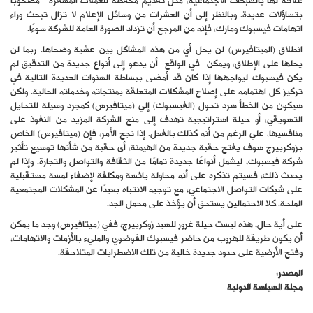
علاقة لها بالشبكات الاجتماعية، مثل تقديم محفظة للعملات المشفرة– مصحوبا
بتساؤلات عديدة. وبالنظر إلى أن العشرات من وسائل الإعلام لا تزال تبحث وراء
اتهامات فيسبوك ومارك، فإنه من المرجح أن تزداد الصورة العامة للشركة سوءًا.
انطلاق (الميتافيرس) لن يحل أي من هذه المشاكل بين عشية وضحاها. ربما لن
يحلها على الإطلاق، ويمكن -في الواقع- أن يدعو إلى أنواع جديدة من التدقيق لم
يكن فيسبوك ليواجهها إذا كان قد أمضى ببساطة السنوات العديدة التالية في
تركيز كل اهتمامه على إصلاح المشكلات المتعلقة بمنتجاته وخدماته الحالية. ولكن
سيكون من الخطأ سرد تحول (الفيسبوك) إلي (ميتافيرس) كمجرد وسيلة للتحايل
التسويقي، أو حيلة استراتيجية تهدف إلى منح الشركة المزيد من النفوذ على
منافسيها، علي الرغم من أنه كذلك بالفعل. إذا نجح الأمر، فإن (ميتافيرس) الخاص
بزوكربيرج سوف يفتح حقبة جديدة من الهيمنة، أى حقبة من شأنها توسيع تأثير
شركة فيسبوك، ليشمل أنواعًا جديدة تمامًا من الثقافة والتواصل والتجارة. وإذا لم
يحدث ذلك، فسيتم تذكره على أنه محاولة يائسة ومكلفة لإضفاء لمسة مستقبلية
على شبكات التواصل الاجتماعي، مع توجيه الانتباه بعيدًا عن المشكلات المجتمعية
الملحة. كلا الاحتمالين يستحق أن يؤخذ على محمل الجد.
على أية حال، هذه ليست حيلة غرور للسيد زوكربيرج، ففي (ميتافيرس) وجد ما يمكن
أن يكون طريقة للهروب من حاضر فيسبوك الفوضوي والمليء بالأزمات والاتهامات،
وفتح الأرضية على حدود جديدة خالية من تلك الاضطرابات المتلاحقة.
المصدر:
مجلة السياسة الدولية