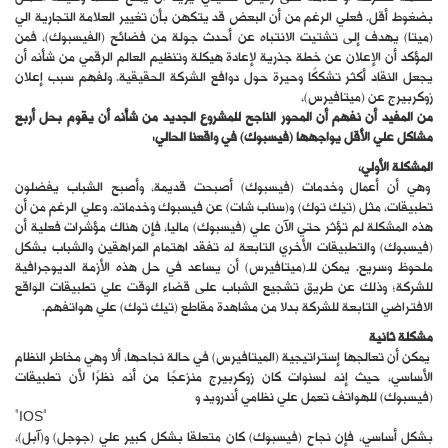
بضغوط أقل. فعلي الرغم من أن البعض قد يتكهن بأن تغيير العلامة التجارية الي
(ميتا) يهدف إلى تشتيت الانتباه عن أحدث جولة من فضائح (الفيسبوك)، فمن
المؤكد أن الإعلان عن خطة جذرية لإعادة هيكلة وتنظيم العالم الرقمي من شأنه أن
يجعل النقاد أكثر تشككًا وحيرة حول دوافع الشركة الحقيقية. ولفهم سبب إعلان
زوكربيرج عن (ميتافيرس)،
من المفيد أن نفهم أن المحور الناجح للمشروع الجديد من شأنه أن يقوم بحل أربع
مشاكل علي الأقل يواجهها (فيسبوك) في واقعنا الحالي:
المشكلة الأولي،
وهي أن أعمال وخدمات (فيسبوك) أصبحت قديمة، وأصبح الشباب يفضلون
تطبيقات، مثل (تيك توك) و(سناب شات) عن فيسبوك وخدماته. وعلي الرغم من أن
هذه المشكلة لم تؤثر حتي الآن علي (فيسبوك) ماليا، فإن هناك مؤشرات فعلية أن
(فيسبوك) والتطبيقات الأخري التابعة له تفقد اهتمام المراهقين والشباب بشكل
ملحوظ وسريع. يمكن للـ(ميتافيرس) أن يساعد في حل هذه الأزمة الديوجرافية
للشركة؛ وذلك عن طريق تشجيع الشباب على قضاء الوقت علي تطبيقات الواقع
الافتراضي التابعة للشركة بدلا من مشاهدة مقاطع (تيك توك) علي هواتفهم.
مشكلة ثانية
يمكن أن تعالجها إستراتيجية (الميتافيرس) في حالة نجاحها، ألا وهي مخاطر النظام
الأساسي، حيث إنه لسنوات كان زوكربيرج منزعجًا من أنه نظرًا لأن تطبيقات
(فيسبوك) للهواتف تعمل علي نظامي أندرويد و
“IOS”
بشكل أساسي، فإن نجاح (فيسبوك) كان متعلقا بشكل كبير علي (جوجل) و(آبل)،