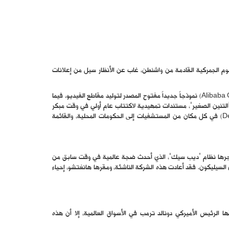
سوم الجمركية القادمة من واشنطن، غاب عن الأنظار سيل من إعلانات
أطلقت شركة “علي بابا غروب هولدينغ” (Alibaba Group Holding) نموذجاً جديداً مفتوح المصدر لتوليد مقاطع الفيديو، فيما
” (Zhipu AI) المعروفة بلقب “التنين الصغير”، مستندات تمهيدية لاكتتاب عام أولي في وقت مبكر
من هذا العام، كما انتشر تطبيق “ديب سيك” (DeepSeek) في كل مكان من المستشفيات إلى الحكومات المحلية، والقائمة
 فجرها نظام “ديب سيك”، الذي أحدث ضجة عالمية في وقت سابق من
السيليكون. فقد أعادت هذه الشركة الناشئة، ومقرها هانغتشو، إحياء
ها الرئيس الأميركي دونالد ترمب في الأسواق العالمية، إلا أن هذه