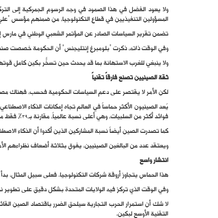
ولا يعود الفضل في هذا الصمود في وجه الرسوم الجمركية إلى التركي
المسؤولين التنفيذيين في قطاع التكنولوجيا، من ضمنهم مؤسس “علي 
تضمن تقرير السياسات الصادر عن المؤتمر الشعبي الوطني في مارس إشا
وفي الوقت ذاته، ذكرت “بلومبرغ إنتليجنس” أن الحكومة خصصت صندوقاً استثمارياً للذكاء الاصطناعي بقيمة 60 مليار ي
ولا ينبغي للغرب الاستهانة بما قد يحدث حين تسخّر بكين كامل قوتها 
ثقة الصينيين تصنع فارقاً تقنياً
لكن الأمر لا يقتصر على دعم السياسات الحكومية فحسب، فهناك مصدر قوة آخر 
فوائد أكثر من السلبيات، وهي أعلى نسبة عالمياً، مقارنة بـ39% فقط من الأميركيين.
كما تصدرت الصين أيضاً نسبة المشاركين الذين أكدوا أن الذكاء الاصطن
ويعتقد عدد من البالغين الصينيين، يفوق بثلاثة أضعاف نظراءهم الأم
انتشار واسع
هذا الحماس يتجاوز أروقة شركات التكنولوجيا. فعلى سبيل المثال، بدأ 
وفي الوقت الذي تركز فيه الولايات المتحدة بشكل دقيق على تطوير نما
لا شك أن استمرار الحرب التجارية سيلحق الضرر باقتصاد الصين القائ
التقنية الأوسع لبكين.