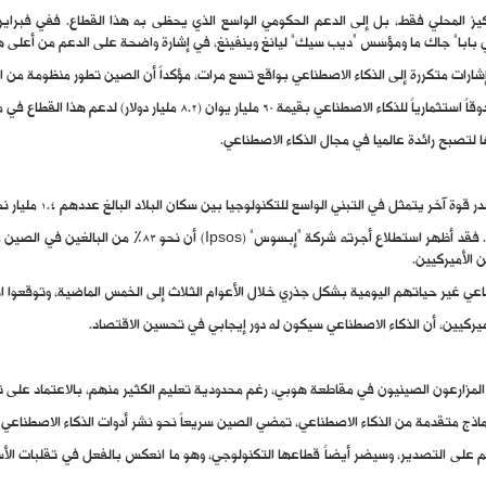
ز المحلي فقط، بل إلى الدعم الحكومي الواسع الذي يحظى به هذا القطاع. ففي فبراير،
بابا” جاك ما ومؤسس “ديب سيك” ليانغ وينفينغ، في إشارة واضحة على الدعم من أعلى ه
رات متكررة إلى الذكاء الاصطناعي بواقع تسع مرات، مؤكداً أن الصين تطور منظومة من ا
وان (8.2 مليار دولار) لدعم هذا القطاع في مواجهة تقلبات السوق.
لتصبح رائدة عالمياً في مجال الذكاء الاصطناعي.
يتمثل في التبني الواسع للتكنولوجيا بين سكان البلاد البالغ عددهم 1.4 مليار نسمة.
يُعد الصينيون الأكثر حماساً في العالم تجاه إمكانات الذكاء
اعي غير حياتهم اليومية بشكل جذري خلال الأعوام الثلاث إلى الخمس الماضية، وتوقعوا است
يركيين، أن الذكاء الاصطناعي سيكون له دور إيجابي في تحسين الاقتصاد.
المزارعون الصينيون في مقاطعة هوبي، رغم محدودية تعليم الكثير منهم، بالاعتماد على تقن
ذج متقدمة من الذكاء الاصطناعي، تمضي الصين سريعاً نحو نشر أدوات الذكاء الاصطناعي ع
م على التصدير، وسيضر أيضاً قطاعها التكنولوجي، وهو ما انعكس بالفعل في تقلبات الأسو