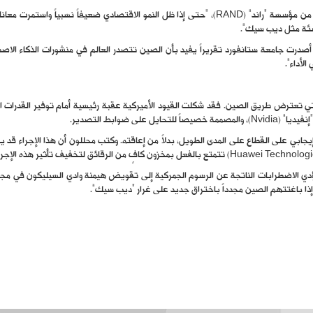
فكما كتب الباحث البارز المتخصص في الشأن الصيني غيرارد ديبيبو من مؤسسة “راند” (RAND)، “حتى إذا ظل
شئة مثل ديب سيك”.
أصدرت جامعة ستانفورد تقريراً يفيد بأن الصين تتصدر العالم في منشورات الذكاء الاصطن
لأداء”.
 التي تعترض طريق الصين. فقد شكلت القيود الأميركية عقبة رئيسية أمام توفير القدرات 
يجابي على القطاع على المدى الطويل، بدلاً من إعاقته. وكتب محللون أن هذا الإجراء قد 
ؤدي الاضطرابات الناتجة عن الرسوم الجمركية إلى تقويض هيمنة وادي السيليكون في مجال
 إذا باغتتهم الصين مجدداً باختراق جديد على غرار “ديب سيك”.