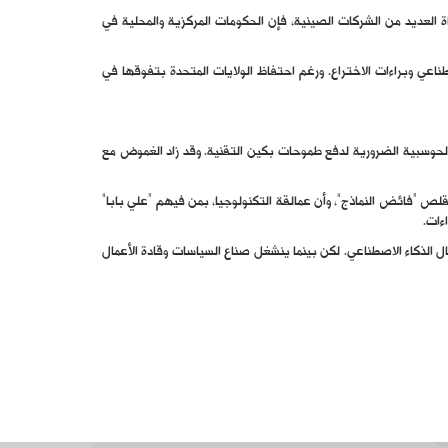
 النمو الاقتصادي ضعيفاً نسبياً واستمرت معاناة العديد من الشركات الصينية، فإن الحكومات المركزية والمحلية في
اعي وبراءات الاختراع. ورغم احتفاظ الولايات المتحدة بتفوقها في
الحوسبية الضرورية لدفع طموحات بكين التقنية. وقد زاد الغموض مع
يقلص “فائض النماذج”، وأن عمالقة التكنولوجيا، بمن فيهم “علي بابا”
 الذكاء الاصطناعي. لكن بينما ينشغل صناع السياسات وقادة الأعمال