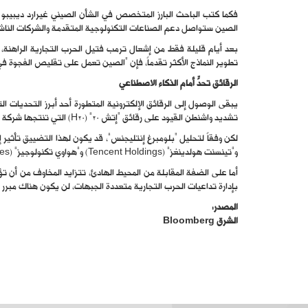
الصين ستواصل دعم الصناعات التكنولوجية المتقدمة والشركات النا
بعد أيام قليلة فقط من إشعال ترمب فتيل الحرب التجارية الراهنة، 
تطوير النماذج الأكثر تقدماً، فإن “الصين تعمل على تقليص الفجوة في ا
الرقائق تحدٍّ أمام الذكاء الاصطناعي
يبقى الوصول إلى الرقائق الإلكترونية المتطورة أحد أبرز التحديات
تشديد واشنطن القيود على رقائق “إتش 20” (H20) التي تنتجها شركة “إنفيديا” (Nvidia)، والمصممة خصيصاً للتحايل على ضوابط التصدير.
لكن وفقاً لتحليل “بلومبرغ إنتليجنس”، قد يكون لهذا التضييق تأثير إ
و”تينسنت هولدينغز” (Tencent Holdings) و”هواوي تكنولوجيز” (Huawei Technologies) تتمتع بالفعل بمخزون كافٍ من الرقائق لتخفيف تأثير هذه الإجراءات.
أما على الضفة المقابلة من المحيط الهادئ، تتزايد المخاوف من أن ت
بإدارة تداعيات الحرب التجارية متعددة الجبهات، لن يكون هناك مبرر
المصدر:
الشرق Bloomberg