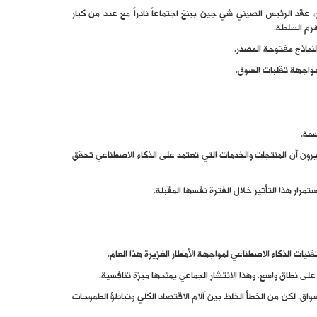
 عقد الرئيس الصيني شي جين بينغ اجتماعاً نادراً مع عدد من كبار
رم السلطة.
لنماذج مفتوحة المصدر.
 الاصطناعي. فقد أظهر استطلاع أجرته شركة “إبسوس” (Ipsos) أن نحو 83% من البالغين في الصين يرون أن المنتجات والخدمات التي تعتمد على الذكاء الاصطناعي تحقق
مرار هذا التأثير خلال الفترة نفسها المقبلة.
يات الذكاء الاصطناعي لمواجهة الأمطار الغزيرة هذا العام.
لى نطاق واسع. وهذا الانتشار الجماعي يمنحها ميزة تنافسية.
اق. لكن من الخطأ الخلط بين آلام الاقتصاد الكلي وتباطؤ الطموحات