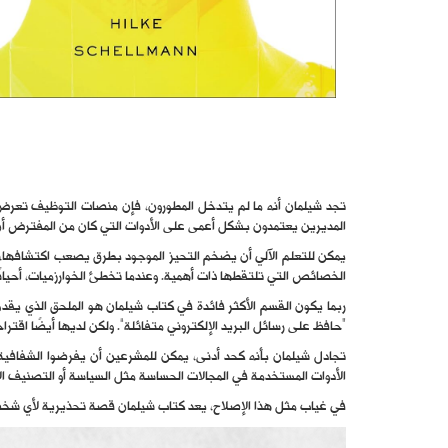
تجد شيلمان أنه ما لم يتدخل المطورون، فإن منصات التوظيف تعرض ال
المديرين يعتمدون بشكل أعمى على الأدوات التي كان من المفترض أن 
يمكن للتعلم الآلي أن يضخم التحيز الموجود بطرق يصعب اكتشافها، حتى
الخصائص التي تلتقطها ذات أهمية. وعندما تخطئ الخوارزميات، أحيان
ربما يكون القسم الأكثر فائدة في كتاب شيلمان هو الملحق الذي يقد
“حافظ على رسائل البريد الإلكتروني متفائلة”. ولكن لديها أيضًا اقتر
تجادل شيلمان بأنه كحد أدنى، يمكن للمشرعين أن يفرضوا الشفافية ب
الأدوات المستخدمة في المجالات الحساسة مثل السياسة أو التصنيف الا
في غياب مثل هذا الإصلاح، يعد كتاب شيلمان قصة تحذيرية لأي شخص