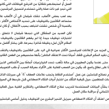
العمل أو استبعادهم تلقائيًا من الترشح للوظائف التي كانوا 
التي تبدو غير ذات صلة والتي تستخدم لتسجيل المرشحين.
بعد لعب بعض الألعاب، تشك شيلمان في أن الألعاب عالي
ستساعد القائمين بالتوظيف على تحديد الأشخاص الأكثر عر
بالنسبة لأي شخص تشتت انتباهه بسبب الأطفال، أو كان لدي
لكن العديد من المشاكل التي تجدها شيلمان لا تتعلق ج
اختبارات توظيف جيدة إذا لم يفهم القائمون بالتوظي
المقام الأول لملء وظيفة شاغرة بسرعة، فلن يختار أفضل م
مزيد من الإعلانات للمرشحين الأكثر عدوانية في الرد على القائمين بالتوظيف والتقد
تفيد الحكم البشري فقط، أحيانًا تحت الاعتقاد الخاطئ بأنها ستحميهم من الطعن القانون
 عندما يكون المطورون في حالة تأهب. تحدد الخوارزميات أنماطًا بين الأشخاص الذين أدوا 
ًا على نطاق واسع، قد يكون من الصعب للغاية على الأفراد معرفة السبب، أو طلب التعو
م نصائح للباحثين عن عمل “استخدم النقاط وتجنب علامات العطف “&” في سيرتك الذاتية 
احات للمنظمين، حول كيفية التأكد من اختبار أدوات الذكاء الاصطناعي قبل طرحها في السوق
شأن البيانات المستخدمة لتدريب نماذج الذكاء الاصطناعي، والتقارير الفنية حول فعالي
ئتماني أو مراقبة مكان العمل.
 اعتقد أن الذكاء الاصطناعي سيزيل التحيز البشري من التوظيف، ودليل أساسي للباحثي