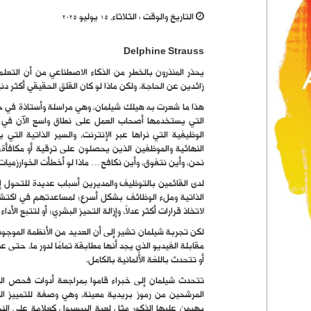
التاريخ والوقت :
الثلاثاء, 15 يوليو 2025
Delphine Strauss
يحذر المنذرون بالخطر من الذكاء الاصطناعي من أن التعلم 
زائدين عن الحاجة. ولكن ماذا لو كان القلق الحقيقي أكثر د
هذا ما شعرت به هيلك شيلمان، وهي مراسلة وأستاذة في 
التي يستخدمها أصحاب العمل على نطاق واسع الآن في الت
الوظيفية التي نراها عبر الإنترنت، والسير الذاتية التي
النهائية والموظفين الذين يحصلون على ترقية أو مكافأة،
نحن، وأين نتفوق، وأين نكافح… ماذا لو أخطأت الخوارزميات؟
لدى القائمين بالتوظيف والمديرين أسباب عديدة للتحول إ
الذاتية وملء الوظائف بشكل أسرع؛ لمساعدتهم في اكتش
لاتخاذ قرارات أكثر عدلاً، وإزالة التحيز البشري؛ أو لتتبع ال
لكن تجربة شيلمان تشير إلى أن العديد من الأنظمة الموجود
مقابلة الفيديو الذي يجد أنها مطابقة تمامًا لدور ما، حتى ع
أو تتحدث باللغة الألمانية بالكامل.
تتحدث شيلمان إلى خبراء قاموا بمراجعة أدوات فحص السي
المرشحين من رموز بريدية معينة، وهي وصفة للتمييز ال
يهيمن عليها الذكور مثل لعبة البيسبول كعلامة على الن