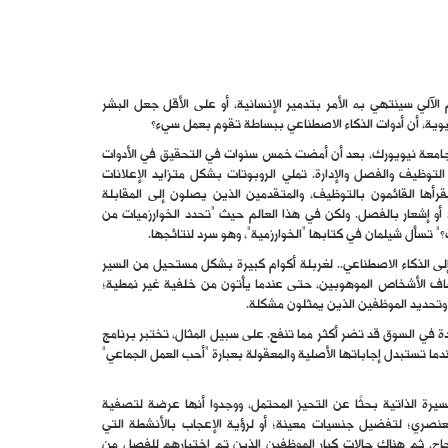
الآلي سينتهي به الأمر بتدمير الإنسانية، أو على الأقل جعل البشر
نيوية، أن أدوات الذكاء الاصطناعي ببساطة تقوم بعمل سيء؟
جامعة نيويورك، بعد أن أمضت خمس سنوات في التحقيق في الأدوات
وظيف والفصل والإدارة. تملي الروبوتات بشكل متزايد الإعلانات
 يقرأها القائمون بالتوظيف، والمتقدمين الذين يصلون إلى المقابلة
 أو إشعار بالفصل. ولكن في هذا العالم حيث “تحدد الخوارزميات من
” تسأل شيلمان في كتابها “الخوارزمية”، وهو سرد لنتائجها.
لى الذكاء الاصطناعي.. لغربلة أكوام كبيرة بشكل مستحيل من السير
اف الأشخاص الموهوبين، حتى عندما يأتون من خلفية غير نمطية؛
أداء وتحديد الموظفين الذين يمثلون مشكلة.
ة في السوق قد تضر أكثر مما تنفع. على سبيل المثال، تختبر برنامج
ندما تستبدل إجاباتها الأصلية والمعقولة بعبارة “أحب العمل الجماعي”
رة الذاتية بحثًا عن التحيز المحتمل، ووجدوا أنها عرضة لتصفية
عنصري؛ لتفضيل جنسيات معينة؛ أو لرؤية الإعجاب بالأنشطة التي
جاح. ثم هناك حالات كبار الموظفين الذين تم اختيارهم للفصل من