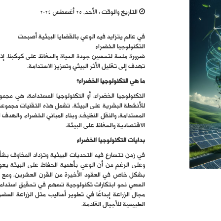
التاريخ والوقت :
الأحد, 25 أغسطس 2024
في عالم يتزايد فيه الوعي بالقضايا البيئية أصبحت
التكنولوجيا الخضراء
ضرورة ملحة لتحسين جودة الحياة والحفاظ على كوكبنا. إذ ت
تهدف إلى تقليل الأثر البيئي وتعزيز الاستدامة.
ما هي التكنولوجيا الخضراء؟
التكنولوجيا الخضراء، أو التكنولوجيا المستدامة، هي مجم
للأنشطة البشرية على البيئة. تشمل هذه التقنيات مجموعة وا
المستدامة، والنقل النظيف، وبناء المباني الخضراء. والهدف
الاقتصادية والحفاظ على البيئة.
بدايات التكنولوجيا الخضراء
في زمن تتسارع فيه التحديات البيئية وتزداد المخاوف بشأن
وعلى الرغم من أن الوعي بأهمية الحفاظ على البيئة يعود 
بشكل خاص في العقود الأخيرة من القرن العشرين. ومع تفا
السعي نحو ابتكارات تكنولوجية تسهم في تحقيق استدامة ب
مجال الزراعة إبداعًا في تطوير أساليب مثل الزراعة العضوية
الطبيعية للأجيال القادمة.