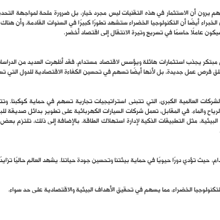
 يرون أن الاستثمار في هذه التقنيات ليس مجرد خيار، بل ضرورة ملحة لمواجهة التحديات ا
اء أيضًا أن التكنولوجيا الخضراء ستشهد تطورًا كبيرًا في السنوات القادمة، وأن هناك ا
كون عاملًا حاسمًا في تسريع وتيرة الانتقال إلى اقتصاد أخضر.
 مبتكر يجذب استثمارات هائلة ويؤسس لاقتصاد مستدام. فقد أظهرت العديد من الدراسات ا
تخلق فرص عمل جديدة، بل لأنها أيضًا تسهم في تحسين الكفاءة الاقتصادية للدول التي تس
الشركات العالمية الكبرى، التي تتبنى استراتيجيات تجارية تسهم في حماية كوكبنا. و
ياح والماء. في المقابل، تعمل شركات السيارات الكهربائية على تطوير بدائل صديقة للبيئ
بيئية، مثل التطبيقات الذكية لإدارة استهلاك الطاقة. بالإضافة إلى ذلك، تلتزم بعض 
، حيث تؤدي دورًا حيويًا في حماية بيئتنا وتحسين جودة حياتنا. يشهد العالم حاليًا تزايدً
لتكنولوجيا الخضراء، مما يسهم في تحقيق الأهداف البيئية والاقتصادية على حد سواء.